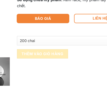
chết.
LIÊN H
BÁO GIÁ
THÊM VÀO GIỎ HÀNG