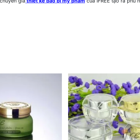
chuyên gia
thiết kế bao bì mỹ phẩm
của IFREE tạo ra phù h