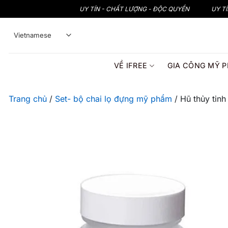
Bỏ
UY TÍN - CHẤT LƯỢNG - ĐỘC QUYỀN
UY T
qua
nội
dung
VỀ IFREE
GIA CÔNG MỸ 
Trang chủ
/
Set- bộ chai lọ đựng mỹ phẩm
/
Hũ thủy tin