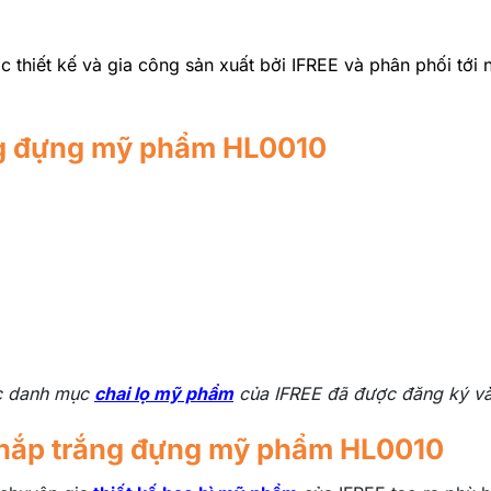
 thiết kế và gia công sản xuất bởi IFREE và phân phối tới 
ắng đựng mỹ phẩm HL0010
ộc danh mục
chai lọ mỹ phẩm
của IFREE đã được đăng ký và
nh nắp trắng đựng mỹ phẩm HL0010