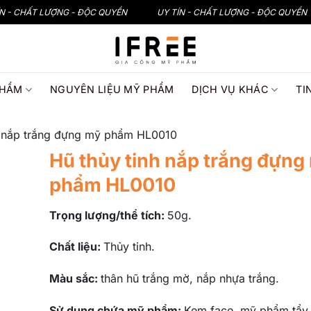
ÍN - CHẤT LƯỢNG - ĐỘC QUYỀN
UY TÍN - CHẤT LƯỢNG - ĐỘC QUYỀN
PHẨM
NGUYÊN LIỆU MỸ PHẨM
DỊCH VỤ KHÁC
TI
h nắp trắng đựng mỹ phẩm HL0010
Hũ thủy tinh nắp trắng đựng
phẩm HL0010
Trọng lượng/thể tích:
50g.
Chất liệu:
Thủy tinh.
Màu sắc:
thân hũ trắng mờ, nắp nhựa trắng.
Sử dụng chứa mỹ phẩm:
Kem face, mỹ phẩm tẩy 