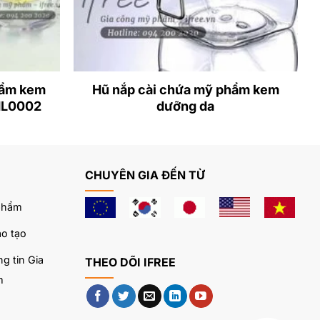
hẩm kem
Hũ nắp cài chứa mỹ phẩm kem
HL0002
dưỡng da
CHUYÊN GIA ĐẾN TỪ
phẩm
o tạo
g tin Gia
THEO DÕI IFREE
m