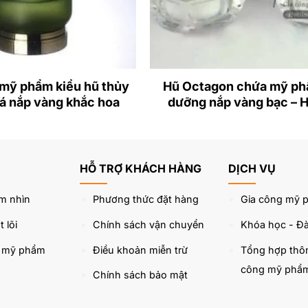
 mỹ phẩm kiểu hũ thủy
Hũ Octagon chứa mỹ p
lá nắp vàng khắc hoa
dưỡng nắp vàng bạc – 
HỖ TRỢ KHÁCH HÀNG
DỊCH VỤ
m nhìn
Phương thức đặt hàng
Gia công mỹ 
 lõi
Chính sách vận chuyển
Khóa học - Đà
u mỹ phẩm
Điều khoản miễn trừ
Tổng hợp thôn
công mỹ phẩ
Chính sách bảo mật