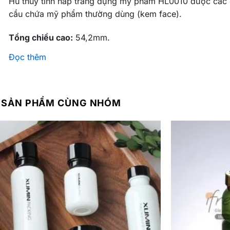
Hũ thủy tinh nắp trắng đựng mỹ phẩm HL0010 được các 
cầu chứa mỹ phẩm thường dùng (kem face).
Tổng chiều cao:
54,2mm.
Đọc thêm
Chiều cao chứa mỹ phẩm:
17mm.
Chu vi đáy hũ:
205mm.
SẢN PHẨM CÙNG NHÓM
Đường kính đáy:
63,6mm.