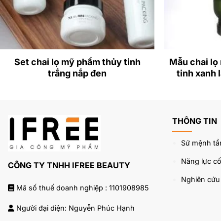
Set chai lọ mỹ phẩm thủy tinh
Mẫu chai lọ
trắng nắp đen
tinh xanh 
THÔNG TIN
Sứ mệnh tầ
Năng lực cốt
CÔNG TY TNHH IFREE BEAUTY
Nghiên cứ
Mã số thuế doanh nghiệp : 1101908985
Người đại diện: Nguyễn Phúc Hạnh