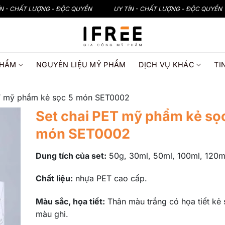
ÍN - CHẤT LƯỢNG - ĐỘC QUYỀN
UY TÍN - CHẤT LƯỢNG - ĐỘC QUYỀN
PHẨM
NGUYÊN LIỆU MỸ PHẨM
DỊCH VỤ KHÁC
TI
ET mỹ phẩm kẻ sọc 5 món SET0002
Set chai PET mỹ phẩm kẻ sọ
món SET0002
Dung tích của set:
50g, 30ml, 50ml, 100ml, 120m
Chất liệu:
nhựa PET cao cấp.
Màu sắc, họa tiết:
Thân màu trắng có họa tiết kẻ 
màu ghi.