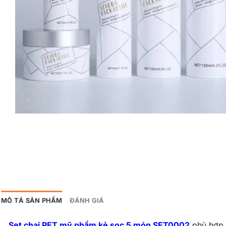
MÔ TẢ SẢN PHẨM
ĐÁNH GIÁ
Set chai PET mỹ phẩm kẻ sọc 5 món SET0002
phù hợp 