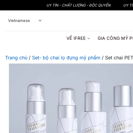
Bỏ
UY TÍN - CHẤT LƯỢNG - ĐỘC QUYỀN
UY T
qua
nội
dung
VỀ IFREE
GIA CÔNG MỸ 
Trang chủ
/
Set- bộ chai lọ đựng mỹ phẩm
/
Set chai P