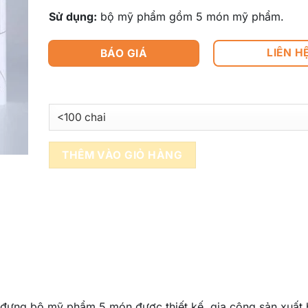
Sử dụng:
bộ mỹ phẩm gồm 5 món mỹ phẩm.
LIÊN H
BÁO GIÁ
THÊM VÀO GIỎ HÀNG
đựng bộ mỹ phẩm 5 món được thiết kế, gia công sản xuất 