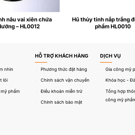
nh nâu vai xiên chứa
Hũ thủy tinh nắp trắng 
dưỡng – HL0012
phẩm HL0010
HỖ TRỢ KHÁCH HÀNG
DỊCH VỤ
m nhìn
Phương thức đặt hàng
Gia công mỹ 
 lõi
Chính sách vận chuyển
Khóa học - Đà
u mỹ phẩm
Điều khoản miễn trừ
Tổng hợp thôn
công mỹ phẩ
Chính sách bảo mật