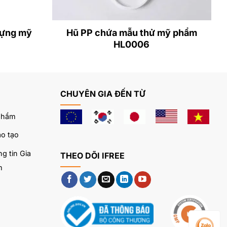
đựng mỹ
Hũ PP chứa mẫu thử mỹ phẩm
HL0006
CHUYÊN GIA ĐẾN TỪ
phẩm
o tạo
g tin Gia
THEO DÕI IFREE
m