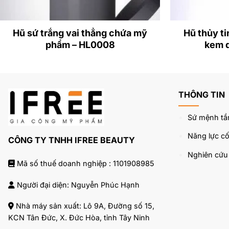
Hũ sứ trắng vai thẳng chứa mỹ
Hũ thủy ti
phẩm – HL0008
kem 
THÔNG TIN
Sứ mệnh tầ
Năng lực cốt
CÔNG TY TNHH IFREE BEAUTY
Nghiên cứ
Mã số thuế doanh nghiệp : 1101908985
Người đại diện: Nguyễn Phúc Hạnh
Nhà máy sản xuất: Lô 9A, Đường số 15,
KCN Tân Đức, X. Đức Hòa, tỉnh Tây Ninh