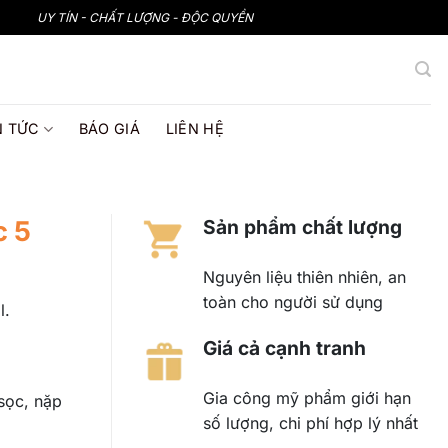
UY TÍN - CHẤT LƯỢNG - ĐỘC QUYỀN
N TỨC
BÁO GIÁ
LIÊN HỆ
c 5
Sản phẩm chất lượng
Nguyên liệu thiên nhiên, an
toàn cho người sử dụng
l.
Giá cả cạnh tranh
Gia công mỹ phẩm giới hạn
sọc, nặp
số lượng, chi phí hợp lý nhất