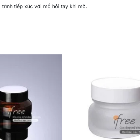
trình tiếp xúc với mồ hôi tay khi mở.
5 món SET0002 có thể dễ dàng dùng
đóng gói sang chiết
thể tự sang chiết mỹ phẩm khác sang để dùng trông đẹp và
 phù hợp để bày lên kệ trong showroom mỹ phẩm cũng nh
ng.