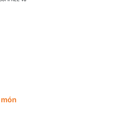
5 món
.