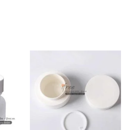
 mỹ phẩm
 sang hơn.
ư bàn trang