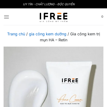
Bỏ
UY TÍN - CHẤT LƯỢNG - ĐỘC QUYỀN
qua
nội
0
dung
Trang chủ
/
gia công kem dưỡng
/
Gia công kem trị
mụn HA – Retin