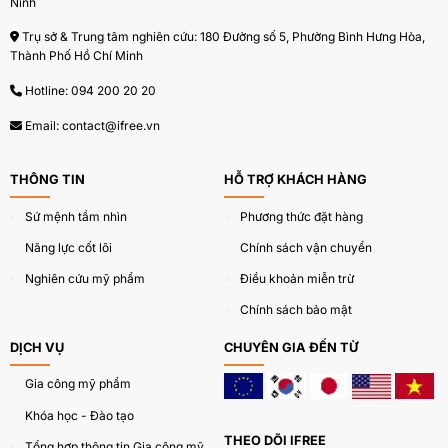
Ninh
ngoại quan của mụn trứng cá, điều tiết bã
nhờn,giảm kích thước lỗ chân lông, giảm ban đỏ,
Trụ sở & Trung tâm nghiên cứu: 180 Đường số 5, Phường Bình Hưng Hòa,
Thành Phố Hồ Chí Minh
điều chỉnh giảm interleukin tiền viêm 6 và 8
Hotline:
094 200 20 20
Acne Defeat Complex
: Hỗn hợp tinh chất giúp kiểm
soát dầu, giảm viêm, kháng khuẩn, hạn chế mụn tái
Email:
contact@ifree.vn
phát.
THÔNG TIN
HỖ TRỢ KHÁCH HÀNG
Cam Thảo
: Giúp làm dịu da, giảm kích ứng, dưỡng
sáng da và hỗ trợ làm đều màu da sau mụn.
Sứ mệnh tầm nhìn
Phương thức đặt hàng
Năng lực cốt lõi
Chính sách vận chuyển
Nghiên cứu mỹ phẩm
Điều khoản miễn trừ
Chính sách bảo mật
DỊCH VỤ
CHUYÊN GIA ĐẾN TỪ
Gia công mỹ phẩm
Khóa học - Đào tạo
THEO DÕI IFREE
Tổng hợp thông tin Gia công mỹ