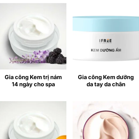
Công thức độc quyền
: Phát triển theo xu hướng mỹ
phẩm sạch, hiệu quả và an toàn.
Đạt chuẩn GMP – ISO 22716
: Đảm bảo chất lượng,
an toàn và kiểm soát tốt quy trình sản xuất.
Gia công theo yêu cầu
: Linh hoạt trong việc điều
chỉnh công thức theo nhu cầu khách hàng.
Nhận gia công số lượng nhỏ
: Hỗ trợ thương hiệu dễ
dàng test thị trường.
Gia công Kem trị nám
Gia công Kem dưỡng
14 ngày cho spa
da tay da chân
2. Đặc điểm khi gia công kem trị mụn HA –
Retin tại IFREE
Hỗ trợ kiểm soát dầu nhờn
: Giúp da luôn khô
thoáng, giảm tình trạng mụn hình thành.
Giảm viêm, làm dịu da
: Cải thiện tình trạng sưng đỏ,
kích ứng do mụn.