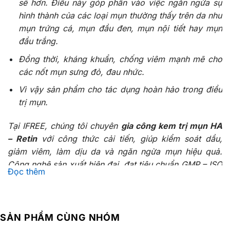
sẽ hơn. Điều này góp phần vào việc ngăn ngừa sự
hình thành của các loại mụn thường thấy trên da như
mụn trứng cá, mụn đầu đen, mụn nội tiết hay mụn
đầu trắng.
Đồng thời, kháng khuẩn, chống viêm mạnh mẽ cho
các nốt mụn sưng đỏ, đau nhức.
Vì vậy sản phẩm cho tác dụng hoàn hảo trong điều
trị mụn.
Tại IFREE, chúng tôi chuyên
gia công kem trị mụn HA
– Retin
với công thức cải tiến, giúp kiểm soát dầu,
giảm viêm, làm dịu da và ngăn ngừa mụn hiệu quả.
Công nghệ sản xuất hiện đại, đạt tiêu chuẩn GMP – ISO
Đọc thêm
22716, đảm bảo chất lượng sản phẩm tốt nhất đến tay
người tiêu dùng.
1. Ưu điểm của gia công kem trị mụn HA –
SẢN PHẨM CÙNG NHÓM
Retin tại IFREE