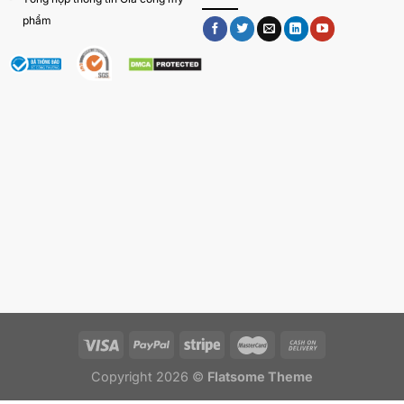
phẩm
4. Gợi ý các dòng sản phẩm phối hợp giúp
dưỡng ẩm và phục hồi da
Mặt nạ cấp ẩm
: Giúp bổ sung độ ẩm cho da, hạn
chế bong tróc khi sử dụng kem trị mụn.
Serum
phục hồi
: Dưỡng da khỏe mạnh, giảm kích
ứng do quá trình trị mụn.
Kem dưỡng ẩm
: Duy trì độ ẩm cần thiết, hỗ trợ làn
da căng mịn và mềm mại.
5. Hướng dẫn sử dụng và bảo quản kem trị
mụn HA – Retin gia công tại iFREE
Copyright 2026 ©
Flatsome Theme
5.1. Cách sử dụng: