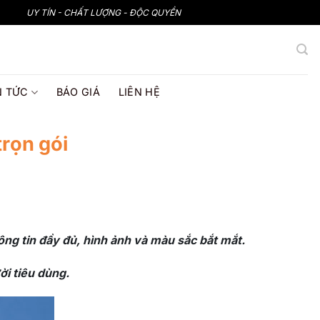
UY TÍN - CHẤT LƯỢNG - ĐỘC QUYỀN
N TỨC
BÁO GIÁ
LIÊN HỆ
rọn gói
ông tin đầy đủ, hình ảnh và màu sắc bắt mắt.
i tiêu dùng.