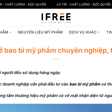
ÍN - CHẤT LƯỢNG - ĐỘC QUYỀN
UY TÍN - CHẤT LƯỢNG - ĐỘC QUYỀN
PHẨM
NGUYÊN LIỆU MỸ PHẨM
DỊCH VỤ KHÁC
TI
kế bao bì mỹ phẩm chuyên nghiệp, t
 người đều sử dụng hàng ngày.
c doanh nghiệp cần phải đầu tư vào
bao bì mỹ phẩm
có th
ng tầm thương hiệu mỹ phẩm có về mặt nhận diện từ ngườ