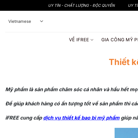
Bỏ
UY TÍN - CHẤT LƯỢNG - ĐỘC QUYỀN
UY T
qua
nội
dung
VỀ IFREE
GIA CÔNG MỸ 
Thiết 
Mỹ phẩm là sản phẩm chăm sóc cá nhân và hầu hết mọi
Để giúp khách hàng có ấn tượng tốt về sản phẩm thì cá
iFREE cung cấp
dịch vụ thiết kế bao bì mỹ phẩm
giúp nâ