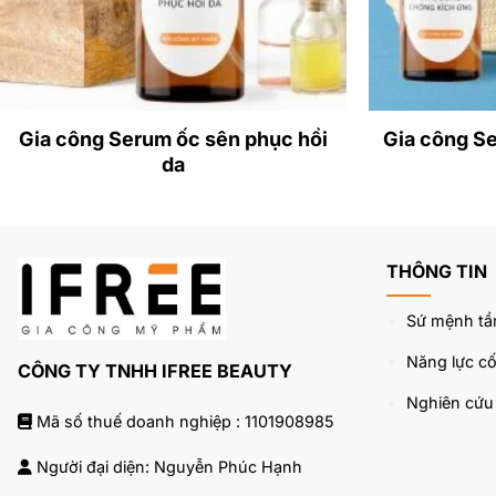
– Mặt nạ phù hợp với mọi loại da. Không có các thành p
Gia công Serum ốc sên phục hồi
Gia công S
da
THÔNG TIN
Sứ mệnh tầ
Năng lực cốt
CÔNG TY TNHH IFREE BEAUTY
Nghiên cứ
Mã số thuế doanh nghiệp : 1101908985
Người đại diện: Nguyễn Phúc Hạnh