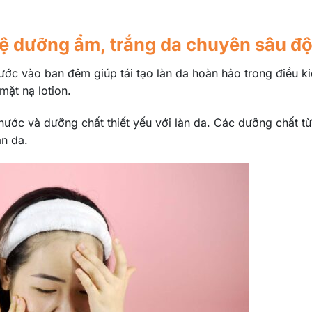
hệ dưỡng ẩm, trắng da chuyên sâu đ
ớc vào ban đêm giúp tái tạo làn da hoàn hảo trong điều k
mặt nạ lotion.
nước và dưỡng chất thiết yếu với làn da. Các dưỡng chất t
àn da.