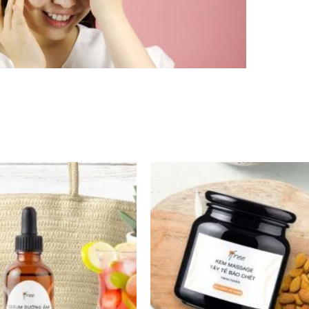
gủ
chuyên sâu trong giấc ngủ. Công nghệ bung giọt nước thế 
sâu vào biểu bì, mang lại khả năng cấp ẩm, tái tạo vượt tr
 công nghệ bung giọt nước thế hệ mới giúp hoạt chất vỡ t
 khả năng cấp ẩm, tái tạo vượt trội cho làn da.
 dần được phục hồi, hàng rào bảo vệ ngày càng khỏe mạnh,
g bên ngoài.