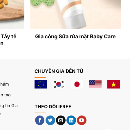
Tẩy tế
Gia công Sữa rửa mặt Baby Care
ân
CHUYÊN GIA ĐẾN TỪ
phẩm
o tạo
g tin Gia
THEO DÕI IFREE
m