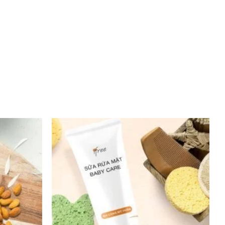
hệ mới giúp
ội cho làn
hành những
 tạo thành