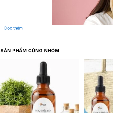
Đọc thêm
SẢN PHẨM CÙNG NHÓM
1. Cơ chế dưỡng ẩm, trắng da đặc biệt từ mặt nạ n
– Mặt nạ ngủ Waterfall cung cấp liệu pháp chăm sóc da 
hoạt chất vỡ thành những phân tử nhỏ, dễ dàng thẩm thấu 
da.
– Liệu pháp chăm sóc da chuyên sâu trong giấc ngủ. Với
phân tử nhỏ, dễ dàng thẩm thấu sâu vào biểu bì, mang lại
– Sử dụng mặt nạ ngủ Waterfall thường xuyên, làn da sẽ
chiếc khiên vững chắc chống lại các tác hại từ môi trườn