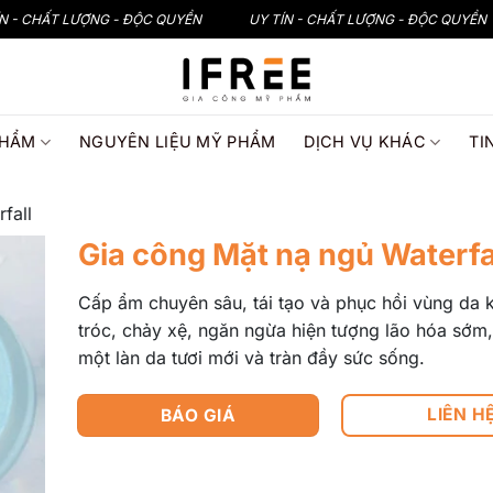
ÍN - CHẤT LƯỢNG - ĐỘC QUYỀN
UY TÍN - CHẤT LƯỢNG - ĐỘC QUYỀN
PHẨM
NGUYÊN LIỆU MỸ PHẨM
DỊCH VỤ KHÁC
TI
fall
Gia công Mặt nạ ngủ Waterfa
Cấp ẩm chuyên sâu, tái tạo và phục hồi vùng da 
tróc, chảy xệ, ngăn ngừa hiện tượng lão hóa sớm,
một làn da tươi mới và tràn đầy sức sống.
LIÊN H
BÁO GIÁ