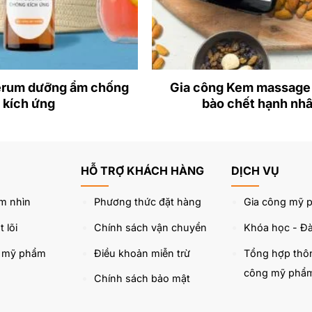
hần dễ gây kích ứng như paraben, formaldehyde.
erum dưỡng ẩm chống
Gia công Kem massage 
kích ứng
bào chết hạnh nh
HỖ TRỢ KHÁCH HÀNG
DỊCH VỤ
m nhìn
Phương thức đặt hàng
Gia công mỹ 
 lõi
Chính sách vận chuyển
Khóa học - Đà
u mỹ phẩm
Điều khoản miễn trừ
Tổng hợp thôn
công mỹ phẩ
Chính sách bảo mật