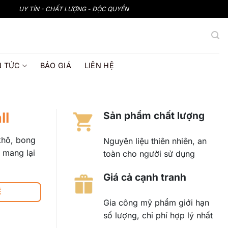
UY TÍN - CHẤT LƯỢNG - ĐỘC QUYỀN
N TỨC
BÁO GIÁ
LIÊN HỆ
ll
Sản phẩm chất lượng
khô, bong
Nguyên liệu thiên nhiên, an
 mang lại
toàn cho người sử dụng
Giá cả cạnh tranh
Ệ
Gia công mỹ phẩm giới hạn
số lượng, chi phí hợp lý nhất