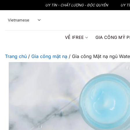
Bỏ
UY TÍN - CHẤT LƯỢNG - ĐỘC QUYỀN
UY T
qua
nội
dung
VỀ IFREE
GIA CÔNG MỸ 
Trang chủ
/
Gia công mặt nạ
/
Gia công Mặt nạ ngủ Water