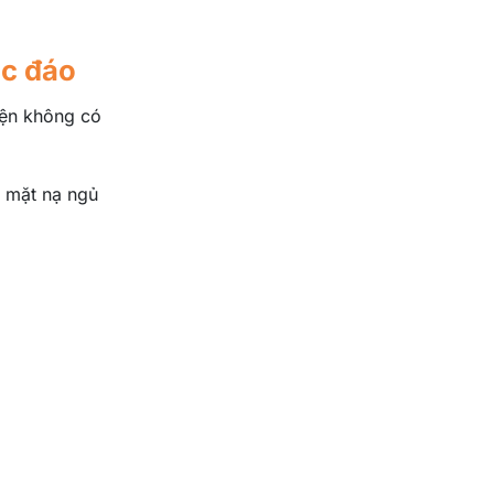
ộc đáo
iện không có
ừ mặt nạ ngủ