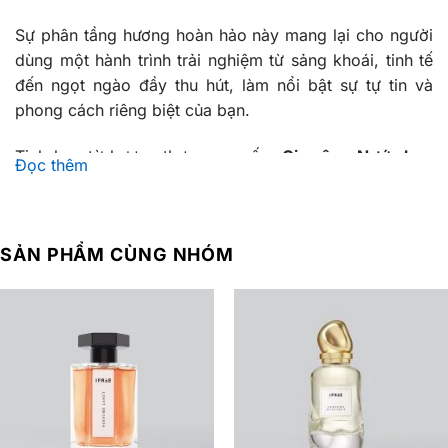
Sự phân tầng hương hoàn hảo này mang lại cho người
dùng một hành trình trải nghiệm từ sảng khoái, tinh tế
đến ngọt ngào đầy thu hút, làm nổi bật sự tự tin và
phong cách riêng biệt của bạn.
Tinh hoa từ hương thơm cao cấp:
Gia công Nước hoa
Đọc thêm
Soxy
được iFREE gia công với nguyên liệu nhập khẩu
chất lượng cao thời
gian lưu hương 6 đến 8 tiếng
,
giúp
người dùng tự tin suốt cả ngày.
SẢN PHẨM CÙNG NHÓM
2. Thành phần chính của sản phẩm gia công
nước hoa
Soxy
(Công thức và thành phần của Nước hoa Soxy được
các chuyên gia về
gia công nước hoa
của IFREE
nghiên cứu và phát triển)
Thành phần chính của sản phẩm Gia công Nước hoa