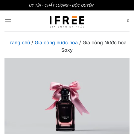
Bỏ
UY TÍN - CHẤT LƯỢNG - ĐỘC QUYỀN
qua
nội
0
dung
Trang chủ
/
Gia công nước hoa
/
Gia công Nước hoa
Soxy