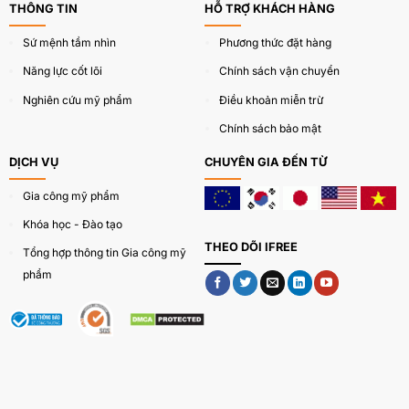
THÔNG TIN
HỖ TRỢ KHÁCH HÀNG
độc quyền.
Sứ mệnh tầm nhìn
Phương thức đặt hàng
Chai mini bỏ túi: Nhỏ gọn, tiện lợi, phù hợp với dòng
sản phẩm di động.
Năng lực cốt lõi
Chính sách vận chuyển
Nghiên cứu mỹ phẩm
Điều khoản miễn trừ
Chai hình học độc đáo: Thiết kế lạ mắt, tạo cảm
giác sang trọng và nổi bật.
Chính sách bảo mật
DỊCH VỤ
CHUYÊN GIA ĐẾN TỪ
Dung tích: 10ml, 20ml, 50ml, 100ml
Gia công mỹ phẩm
Tùy chỉnh bao bì theo yêu cầu, tạo nên sản phẩm độc
Khóa học - Đào tạo
đáo cho thương hiệu của bạn!
THEO DÕI IFREE
Tổng hợp thông tin Gia công mỹ
phẩm