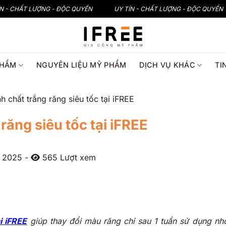
ÍN - CHẤT LƯỢNG - ĐỘC QUYỀN
UY TÍN - CHẤT LƯỢNG - ĐỘC QUYỀN
PHẨM
NGUYÊN LIỆU MỸ PHẨM
DỊCH VỤ KHÁC
TI
h chất trắng răng siêu tốc tại iFREE
răng siêu tốc tại iFREE
, 2025
-
565 Lượt xem
i iFREE
giúp thay đổi màu răng chỉ sau 1 tuần sử dụng n
h