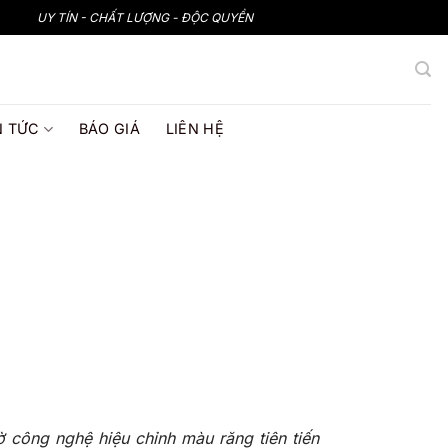
UY TÍN - CHẤT LƯỢNG - ĐỘC QUYỀN
N TỨC
BÁO GIÁ
LIÊN HỆ
ờ công nghệ hiệu chỉnh màu răng tiên tiến