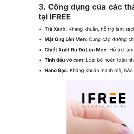
3. Công dụng của các thà
tại iFREE
Trà Xanh
: Kháng khuẩn, hỗ trợ làm sạ
Mật Ong Lên Men
: Cung cấp dưỡng ch
Chiết Xuất Đu Đủ Lên Men
: Hỗ trợ là
Tinh dầu vỏ cam:
Loại bỏ hoàn toàn n
Nano Bạc
: Kháng khuẩn mạnh mẽ, bảo v