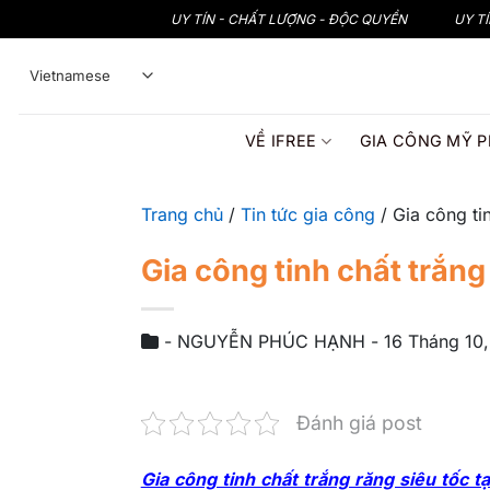
Bỏ
UY TÍN - CHẤT LƯỢNG - ĐỘC QUYỀN
UY T
qua
nội
dung
VỀ IFREE
GIA CÔNG MỸ 
Trang chủ
/
Tin tức gia công
/
Gia công tin
Gia công tinh chất trắng 
-
NGUYỄN PHÚC HẠNH
-
16 Tháng 10
Đánh giá post
Gia công tinh chất trắng răng siêu tốc tạ