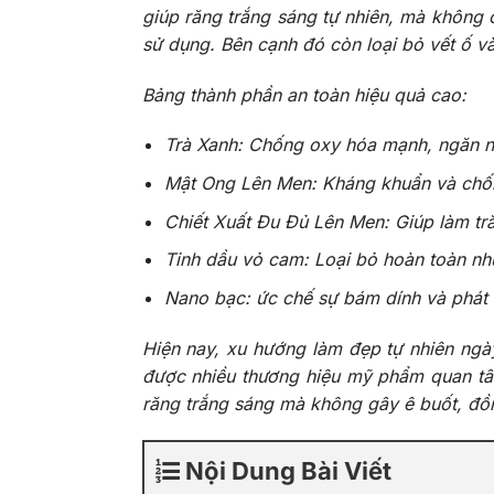
giúp răng trắng sáng tự nhiên, mà không 
sử dụng. Bên cạnh đó còn l
oại bỏ vết ố v
Bảng thành phần an toàn hiệu quả cao:
Trà Xanh: Chống oxy hóa mạnh, ngăn n
Mật Ong Lên Men: Kháng khuẩn và chống
Chiết Xuất Đu Đủ Lên Men: Giúp làm t
Tinh dầu vỏ cam: Loại bỏ hoàn toàn n
Nano bạc: ức chế sự bám dính và phát t
Hiện nay, xu hướng làm đẹp tự nhiên ngà
được nhiều thương hiệu mỹ phẩm quan tâm.
răng trắng sáng mà không gây ê buốt, đồn
Nội Dung Bài Viết