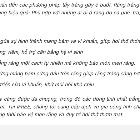
cần đến các phương pháp tẩy trắng gây ê buốt. Răng trắng s
àng hiệu quả: Phù hợp với những ai bị ố răng do cà phê, trà,
gừa sự hình thành mảng bám và vi khuẩn, giúp hơi thở thơ
 viêm, hỗ trợ cân bằng hệ vi sinh
rắng răng một cách tự nhiên mà không bào mòn men răng.
hững mảng bám cứng đầu trên răng giúp răng trắng sáng hơ
riển của vi khuẩn, khử mùi hôi khó chịu
y càng được ưa chuộng, trong đó các dòng tinh chất trắ
 Tại IFREE, chúng tôi cung cấp dịch vụ gia công tinh chất
g thời bảo vệ men răng và duy trì hơi thở thơm mát.