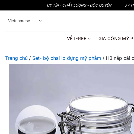
Bỏ
UY TÍN - CHẤT LƯỢNG - ĐỘC QUYỀN
UY T
qua
nội
dung
VỀ IFREE
GIA CÔNG MỸ 
Trang chủ
/
Set- bộ chai lọ đựng mỹ phẩm
/
Hũ nắp cài