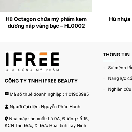
Hũ Octagon chứa mỹ phẩm kem
Hũ nhựa
dưỡng nắp vàng bạc – HL0002
THÔNG TIN
Sứ mệnh tầ
Năng lực cốt
CÔNG TY TNHH IFREE BEAUTY
Nghiên cứ
Mã số thuế doanh nghiệp : 1101908985
Người đại diện: Nguyễn Phúc Hạnh
Nhà máy sản xuất: Lô 9A, Đường số 15,
KCN Tân Đức, X. Đức Hòa, tỉnh Tây Ninh
Hũ nắp cài chứ