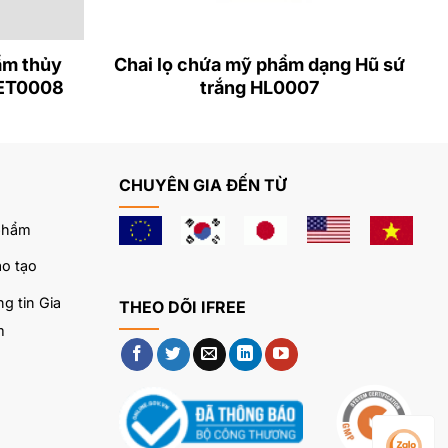
ẩm thủy
Chai lọ chứa mỹ phẩm dạng Hũ sứ
SET0008
trắng HL0007
CHUYÊN GIA ĐẾN TỪ
phẩm
o tạo
g tin Gia
THEO DÕI IFREE
m