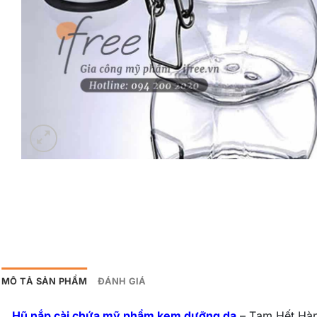
MÔ TẢ SẢN PHẨM
ĐÁNH GIÁ
Hũ nắp cài chứa mỹ phẩm kem dưỡng da
– Tạm Hết Hà