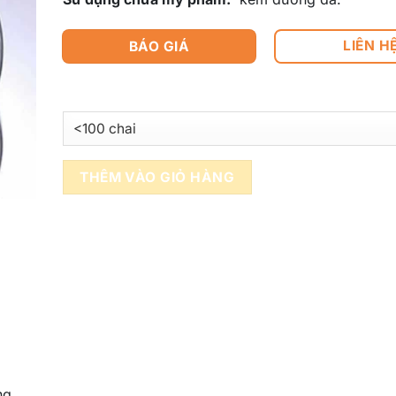
LIÊN H
BÁO GIÁ
THÊM VÀO GIỎ HÀNG
ng