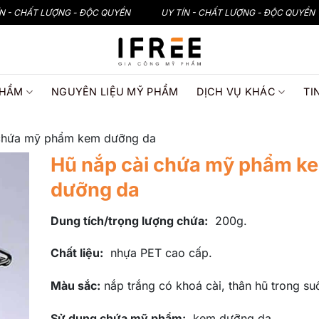
ÍN - CHẤT LƯỢNG - ĐỘC QUYỀN
UY TÍN - CHẤT LƯỢNG - ĐỘC QUYỀN
PHẨM
NGUYÊN LIỆU MỸ PHẨM
DỊCH VỤ KHÁC
TI
 chứa mỹ phẩm kem dưỡng da
Hũ nắp cài chứa mỹ phẩm k
dưỡng da
Dung tích/trọng lượng chứa:
200g.
Chất liệu:
nhựa PET cao cấp.
Màu sắc:
nắp trắng có khoá cài, thân hũ trong suố
Sử dụng chứa mỹ phẩm:
kem dưỡng da.