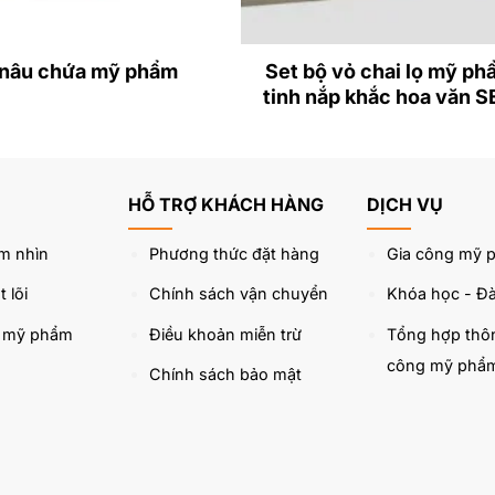
 nâu chứa mỹ phẩm
Set bộ vỏ chai lọ mỹ ph
tinh nắp khắc hoa văn 
HỖ TRỢ KHÁCH HÀNG
DỊCH VỤ
m nhìn
Phương thức đặt hàng
Gia công mỹ 
 lõi
Chính sách vận chuyển
Khóa học - Đà
u mỹ phẩm
Điều khoản miễn trừ
Tổng hợp thôn
công mỹ phẩ
Chính sách bảo mật
a mỹ phẩm kem dưỡng da