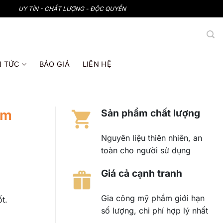
UY TÍN - CHẤT LƯỢNG - ĐỘC QUYỀN
N TỨC
BÁO GIÁ
LIÊN HỆ
em
Sản phẩm chất lượng
Nguyên liệu thiên nhiên, an
toàn cho người sử dụng
Giá cả cạnh tranh
Gia công mỹ phẩm giới hạn
t.
số lượng, chi phí hợp lý nhất