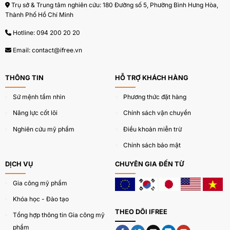
Parsol Max, Parsol MCX, Parsol Shield
:
Trụ sở & Trung tâm nghiên cứu: 180 Đường số 5, Phường Bình Hưng Hòa,
Thành Phố Hồ Chí Minh
Các màng lọc hóa học giúp hấp thụ và
Hotline:
094 200 20 20
trung hòa tia UV hiệu quả cao.
Email:
contact@ifree.vn
Ngăn ngừa tác động của tia UVB gây cháy
nắng và tia UVA gây lão hóa da.
THÔNG TIN
HỖ TRỢ KHÁCH HÀNG
Titanium Dioxide Nano, Zinc Oxide Nano
:
Sứ mệnh tầm nhìn
Phương thức đặt hàng
Năng lực cốt lõi
Chính sách vận chuyển
Tạo lớp chắn vật lý, bảo vệ da dịu nhẹ và
Nghiên cứu mỹ phẩm
Điều khoản miễn trừ
an toàn.
Chính sách bảo mật
Đặc biệt phù hợp với da nhạy cảm và
không gây bít tắc lỗ chân lông.
DỊCH VỤ
CHUYÊN GIA ĐẾN TỪ
Gia công mỹ phẩm
Vitamin E & Dầu Hướng Dương
: Dưỡng da mềm
Khóa học - Đào tạo
mại, giảm tình trạng khô da do nắng.
THEO DÕI IFREE
Tổng hợp thông tin Gia công mỹ
Sữa ong chúa
: Làm dịu, dưỡng sáng và thúc đẩy tái
phẩm