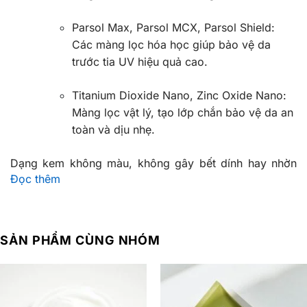
Parsol Max, Parsol MCX, Parsol Shield:
Các màng lọc hóa học giúp bảo vệ da
trước tia UV hiệu quả cao.
Titanium Dioxide Nano, Zinc Oxide Nano:
Màng lọc vật lý, tạo lớp chắn bảo vệ da an
toàn và dịu nhẹ.
Dạng kem không màu, không gây bết dính hay nhờn
Đọc thêm
rít, thông thoáng lỗ chân lông mà vẫn cung cấp đủ độ
ẩm cho da sau khi thoa.
Kem chống nắng
là sản phẩm không thể thiếu trong
SẢN PHẨM CÙNG NHÓM
chu trình chăm sóc da, đặc biệt với những ai muốn bảo
vệ làn da khỏi tác động của ánh nắng mặt trời. Tại
IFREE, chúng tôi cung cấp dịch vụ gia công kem chống
nắng 5 màng lọc với công thức hiện đại, đáp ứng mọi