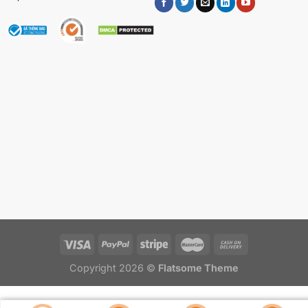
tạo làn da khỏe mạnh.
Hỗn hợp dầu Echnidium
: Tăng cường khả năng
phục hồi da và bảo vệ da trước tác động từ môi
trường.
Copyright 2026 ©
Flatsome Theme