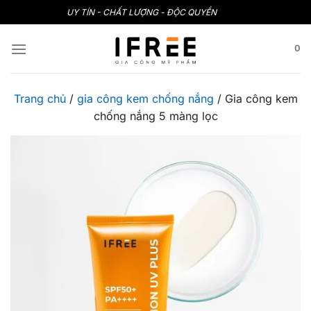
Bỏ
UY TÍN - CHẤT LƯỢNG - ĐỘC QUYỀN
qua
nội
0
dung
Trang chủ
/
gia công kem chống nắng
/
Gia công kem
chống nắng 5 màng lọc