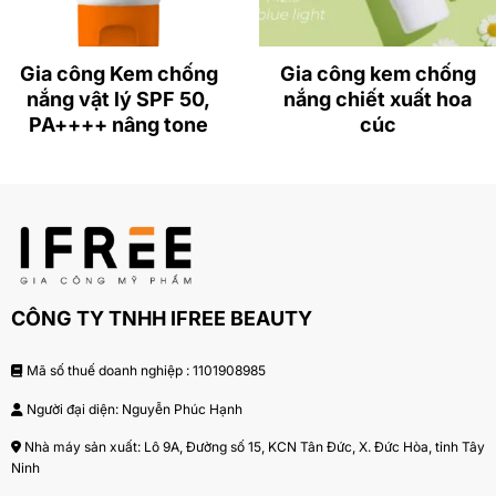
diện trước tác hại của tia UVA/UVB.
Sản phẩm không chứa cồn, không gây kích ứng,
Gia công Kem chống
Gia công kem chống
phù hợp với mọi loại da.
nắng vật lý SPF 50,
nắng chiết xuất hoa
PA++++ nâng tone
cúc
Dễ dàng điều chỉnh công thức để phù hợp với yêu
cầu và phân khúc thị trường của khách hàng.
Có thể kết hợp thêm các thành phần dưỡng da như
Vitamin E, Hyaluronic Acid để tăng hiệu quả dưỡng
ẩm và chống lão hóa.
3. Công dụng của thành phần chính trong
CÔNG TY TNHH IFREE BEAUTY
công thức gia công kem chống nắng 5 màng
lọc tại iFREE
Mã số thuế doanh nghiệp : 1101908985
(Công thức và thành phần của kem chống nắng 5
Người đại diện: Nguyễn Phúc Hạnh
màng lọc được các chuyên gia về
gia công kem chống
nắng
của IFREE nghiên cứu và phát triển)
Nhà máy sản xuất: Lô 9A, Đường số 15, KCN Tân Đức, X. Đức Hòa, tỉnh Tây
Ninh