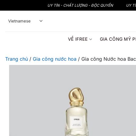
Bỏ
UY TÍN - CHẤT LƯỢNG - ĐỘC QUYỀN
UY T
qua
nội
dung
VỀ IFREE
GIA CÔNG MỸ 
Trang chủ
/
Gia công nước hoa
/
Gia công Nước hoa Bac