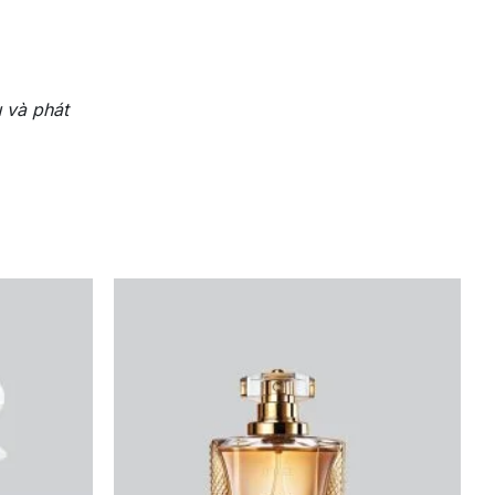
 và phát
g lâu dài và
 ứng yêu cầu
hương thơm đa
hông gây hại
ềm mại khi sử