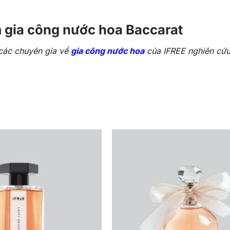
m gia công nước hoa
Baccarat
các chuyên gia về
gia công nước hoa
của IFREE nghiên cứu
hoa sang trọng, quý phái, đồng thời tạo nên độ lưu hươn
ượng cao, với từng nốt hương được gia công tỉ mỉ để đáp
 liệu thiên nhiên như hoa cỏ, trái cây, và gỗ quý, tạo nên 
ơm, giúp nước hoa dễ bay hơi và lưu hương lâu hơn mà k
 nhẹ công thức nước hoa, mang lại cảm giác tươi mát và m