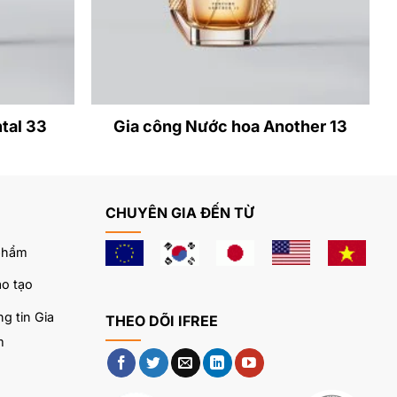
nh công thức
tal 33
Gia công Nước hoa Another 13
 nước
CHUYÊN GIA ĐẾN TỪ
trọng và tinh
phẩm
o tạo
 cao cấp, tạo
g tin Gia
THEO DÕI IFREE
quý.
m
 đen mờ hoặc