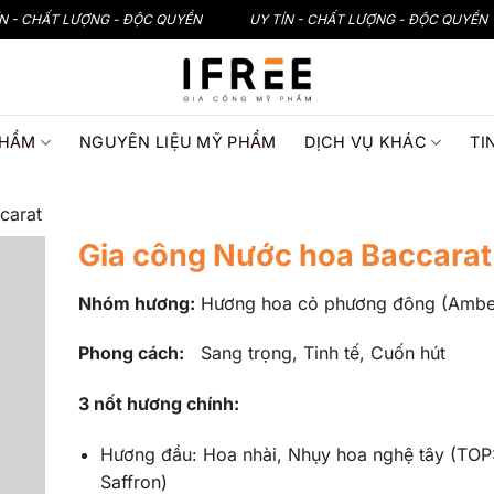
ÍN - CHẤT LƯỢNG - ĐỘC QUYỀN
UY TÍN - CHẤT LƯỢNG - ĐỘC QUYỀN
PHẨM
NGUYÊN LIỆU MỸ PHẨM
DỊCH VỤ KHÁC
TI
carat
Gia công Nước hoa Baccarat
Nhóm hươn
g
:
Hương hoa cỏ phương đông (Amb
Phong cách:
Sang trọng, Tinh tế, Cuốn hút
3 nốt hương chính:
Hương đầu: Hoa nhài, Nhụy hoa nghệ tây (TOP
Saffron)