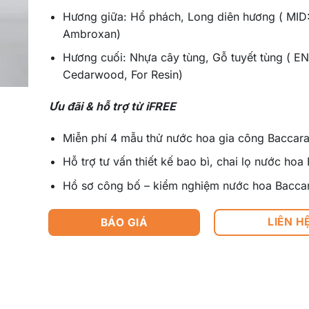
Hương giữa: Hổ phách, Long diên hương ( MID
Ambroxan)
Hương cuối: Nhựa cây tùng, Gỗ tuyết tùng ( E
Cedarwood, For Resin)
Ưu đãi & hỗ trợ từ iFREE
Miễn phí 4 mẫu thử nước hoa gia công Baccara
Hỗ trợ tư vấn thiết kế bao bì, chai lọ nước hoa
Hồ sơ công bố – kiểm nghiệm nước hoa Baccar
LIÊN H
BÁO GIÁ