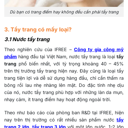
Dù bạn có trang điểm hay không đều cần phải tẩy trang
3. Tẩy trang có mấy loại?
3.1 Nước tẩy trang
Theo nghiên cứu của IFREE –
Công ty gia công mỹ
phẩm
hàng đầu tại Việt Nam, nước tẩy trang là loại
tẩy
trang
phổ biến nhất, với tỷ trọng khoảng 40 – 45%
trên thị trường tẩy trang hiện nay. Đây cũng là loại tẩy
trang tiện lợi và dễ sử dụng hàng đầu, chỉ cần thấm ra
bông rồi lau nhẹ nhàng lên mặt.
Do đặc tính nhẹ dịu
của nó, nước tẩy trang phù hợp với những làn da mụn,
nhạy cảm, ít trang điểm hay hoạt động ngoài trời.
Theo như báo cáo của phòng ban R&D tại IFREE, hiện
nay trên thị trường có rất nhiều sản phẩm nước
tẩy
trang 2 lớp
,
tẩy trang 3 lớp
với một lớp nước, 1-2 lớp