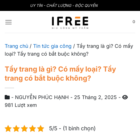
Bỏ
UY TÍN - CHẤT LƯỢNG - ĐỘC QUYỀN
qua
nội
0
dung
Trang chủ
/
Tin tức gia công
/
Tẩy trang là gì? Có mấy
loại? Tẩy trang có bắt buộc không?
Tẩy trang là gì? Có mấy loại? Tẩy
trang có bắt buộc không?
-
NGUYỄN PHÚC HẠNH
-
25 Tháng 2, 2025
-
981 Lượt xem
5/5 - (1 bình chọn)