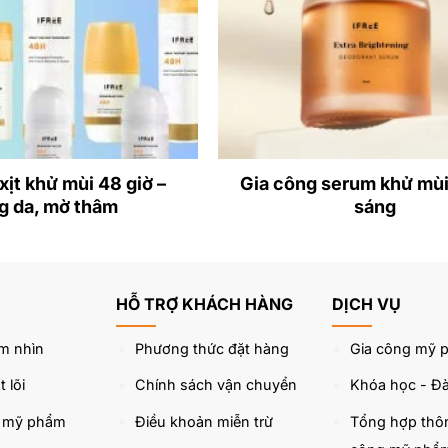
 mồ hôi tác động kép được các chuyên gia về
gia công s
 mùi cơ thể, đồng thời giúp giảm tình trạng viêm và kích ứ
 cánh tay, giúp dưỡng sáng và giảm thâm hiệu quả.
xịt khử mùi 48 giờ –
Gia công serum khử mù
khỏi các tác hại của môi trường, làm dịu da, giúp da mềm
g da, mờ thâm
sáng
làn da luôn tươi mới và không bị kích ứng sau khi sử dụng
HỖ TRỢ KHÁCH HÀNG
DỊCH VỤ
m nhìn
Phương thức đặt hàng
Gia công mỹ 
 lõi
Chính sách vận chuyển
Khóa học - Đà
u mỹ phẩm
Điều khoản miễn trừ
Tổng hợp thôn