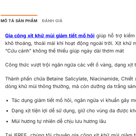
MÔ TẢ SẢN PHẨM
ĐÁNH GIÁ
Gia công xịt khử mùi giảm tiết mồ hôi
giúp hỗ trợ kiểm 
khô thoáng, thoải mái khi hoạt động ngoài trời.
Xịt khử 
“Cứu cánh” không thể thiếu giúp ngày dài thơm mát
Công thức vượt trội ngăn ngừa các vết ố vàng, dạng xịt 
Thành phần chứa
Betaine Salicylate, Niacinamide, Chiết 
dòng khử mùi thông thường, mà còn dưỡng da trắng sá
Tác dụng giảm tiết mồ hôi, ngăn ngừa vi khuẩn gây mù
Dạng xịt tiện lợi dễ sử dụng, giữ cho vùng da được k
Mùi hương tự nhiên dễ chịu lưu hương lâu
Tại IFREE, chúng tôi chuyên gia công xịt khử mùi giảm t