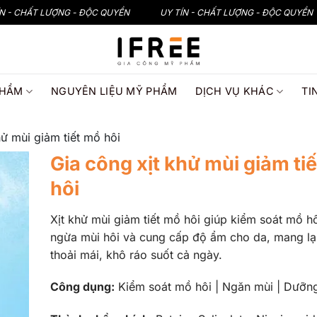
ÍN - CHẤT LƯỢNG - ĐỘC QUYỀN
UY TÍN - CHẤT LƯỢNG - ĐỘC QUYỀN
PHẨM
NGUYÊN LIỆU MỸ PHẨM
DỊCH VỤ KHÁC
TI
hử mùi giảm tiết mồ hôi
Gia công xịt khử mùi giảm ti
hôi
Xịt khử mùi giảm tiết mồ hôi giúp kiểm soát mồ h
ngừa mùi hôi và cung cấp độ ẩm cho da, mang lạ
thoải mái, khô ráo suốt cả ngày.
Công dụng:
Kiểm soát mồ hôi | Ngăn mùi | Dưỡn