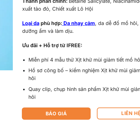
Thành phần chính:
Betaine Salicylate, Niacinamid
xuất tảo đỏ, Chiết xuất Lô Hội
Loại da
phù hợp:
Da nhạy cảm
, da dễ đổ mồ hôi,
dưỡng ẩm và làm dịu.
Ưu đãi + Hỗ trợ từ IFREE:
Miễn phí 4 mẫu thử
Xịt khử mùi giảm tiết mồ hô
Hồ sơ công bố – kiểm nghiệm
Xịt khử mùi giảm
hôi
Quay clip, chụp hình sản phẩm
Xịt khử mùi giả
hôi
LIÊN H
BÁO GIÁ