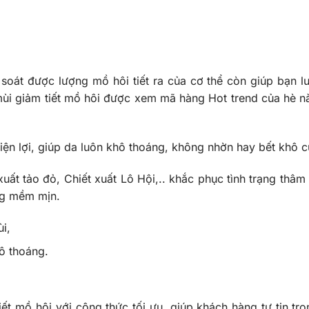
soát được lượng mồ hôi tiết ra của cơ thể còn giúp bạn l
mùi giảm tiết mồ hôi
được xem mã hàng Hot trend của hè n
tiện lợi, giúp da luôn khô thoáng, không nhờn hay bết khô 
xuất tảo đỏ, Chiết xuất Lô Hội
,.. khắc phục tình trạng thâ
ng mềm mịn.
i,
hô thoáng.
iết mồ hôi với công thức tối ưu, giúp khách hàng tự tin tr