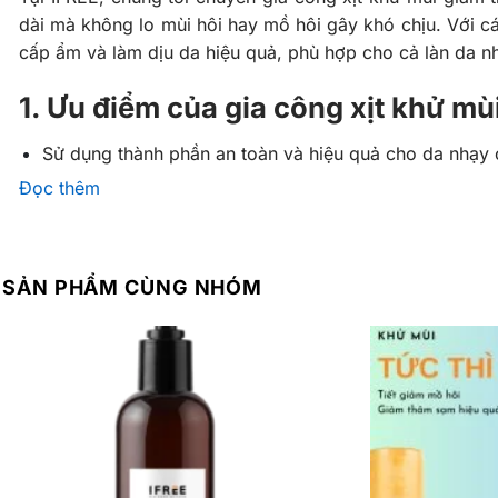
dài mà không lo mùi hôi hay mồ hôi gây khó chịu. Với 
cấp ẩm và làm dịu da hiệu quả, phù hợp cho cả làn da n
1. Ưu điểm của gia công xịt khử mùi
Sử dụng thành phần an toàn và hiệu quả cho da nhạy
Đọc thêm
Giảm mồ hôi, ngăn mùi và giữ cơ thể khô thoáng cả n
Không chứa cồn, không gây kích ứng, phù hợp với mọi
Công thức dễ dàng thẩm thấu, không để lại cảm giác n
SẢN PHẨM CÙNG NHÓM
2. Đặc điểm của gia công xịt khử mù
Xịt khử mùi giảm tiết mồ hôi tại IFREE được gia công từ
gây kích ứng. Sản phẩm thẩm thấu nhanh, không gây cảm
biệt, các thành phần như Niacinamide và Lô Hội giúp là
3. Công dụng của thành phần chính