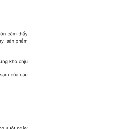
uôn cảm thấy
ày, sản phẩm
cứng khó chịu
m sạm của các
ong suốt ngày