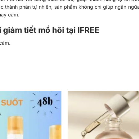
các thành phần tự nhiên, sản phẩm không chỉ giúp ngăn ng
hạy cảm.
 giảm tiết mồ hôi tại IFREE
 cảm.
gày.
 loại da.
hờn rít.
i giảm tiết mồ hôi tại IFREE
 các thành phần tự nhiên, giúp làm sạch, ngăn ngừa mùi cơ
 giác nhờn dính, giữ cho làn da khô ráo, thoải mái suốt 
m dịu và dưỡng ẩm cho da.
 trong công thức gia công xịt khử 