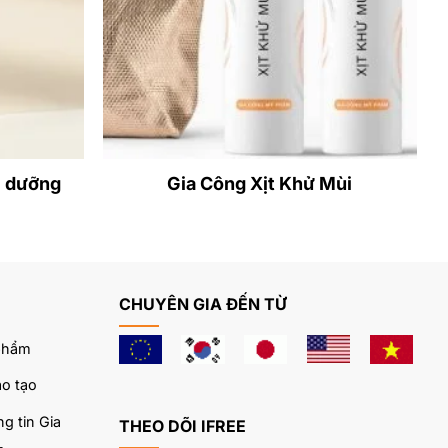
ản phẩm khử
ng.
i dưỡng
Gia Công Xịt Khử Mùi
 mịn và khỏe
 sản phẩm khử
CHUYÊN GIA ĐẾN TỪ
phẩm
o tạo
g tin Gia
THEO DÕI IFREE