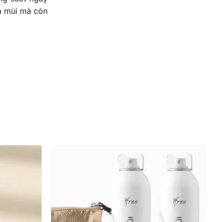
ừa mùi mà còn
 thể mà không
cả ngày. Đặc
mùi giảm