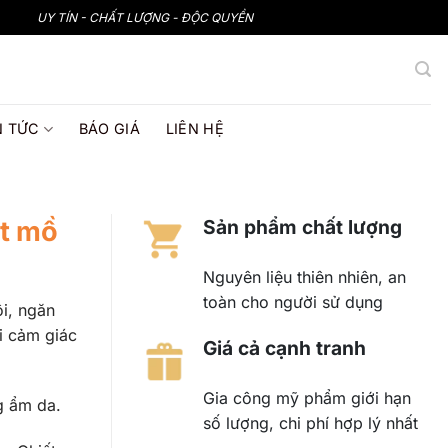
UY TÍN - CHẤT LƯỢNG - ĐỘC QUYỀN
N TỨC
BÁO GIÁ
LIÊN HỆ
ết mồ
Sản phẩm chất lượng
Nguyên liệu thiên nhiên, an
toàn cho người sử dụng
ôi, ngăn
i cảm giác
Giá cả cạnh tranh
Gia công mỹ phẩm giới hạn
g ẩm da.
số lượng, chi phí hợp lý nhất