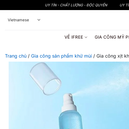
Bỏ
UY TÍN - CHẤT LƯỢNG - ĐỘC QUYỀN
UY T
qua
nội
dung
VỀ IFREE
GIA CÔNG MỸ 
Trang chủ
/
Gia công sản phẩm khử mùi
/
Gia công xịt k