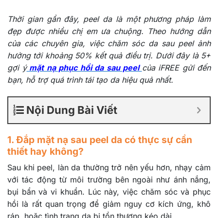
Thời gian gần đây, peel da là một phương pháp làm
đẹp được nhiều chị em ưa chuộng. Theo hướng dẫn
của các chuyên gia, việc chăm sóc da sau peel ảnh
hưởng tới khoảng 50% kết quả điều trị. Dưới đây là 5+
gợi ý
mặt nạ phục hồi da sau peel
của iFREE gửi đến
bạn, hỗ trợ quá trình tái tạo da hiệu quả nhất.
Nội Dung Bài Viết
1. Đắp mặt nạ sau peel da có thực sự cần
thiết hay không?
Sau khi peel, làn da thường trở nên yếu hơn, nhạy cảm
với tác động từ môi trường bên ngoài như ánh nắng,
bụi bẩn và vi khuẩn. Lúc này, việc chăm sóc và phục
hồi là rất quan trọng để giảm nguy cơ kích ứng, khô
ráp, hoặc tình trạng da bị tổn thương kéo dài.