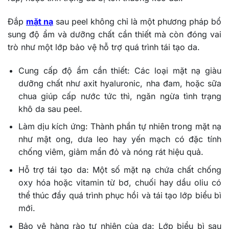
Đắp
mặt nạ
sau peel không chỉ là một phương pháp bổ
sung độ ẩm và dưỡng chất cần thiết mà còn đóng vai
trò như một lớp bảo vệ hỗ trợ quá trình tái tạo da.
Cung cấp độ ẩm cần thiết: Các loại mặt nạ giàu
dưỡng chất như axit hyaluronic, nha đam, hoặc sữa
chua giúp cấp nước tức thì, ngăn ngừa tình trạng
khô da sau peel.
Làm dịu kích ứng: Thành phần tự nhiên trong mặt nạ
như mật ong, dưa leo hay yến mạch có đặc tính
chống viêm, giảm mẩn đỏ và nóng rát hiệu quả.
Hỗ trợ tái tạo da: Một số mặt nạ chứa chất chống
oxy hóa hoặc vitamin từ bơ, chuối hay dầu oliu có
thể thúc đẩy quá trình phục hồi và tái tạo lớp biểu bì
mới.
Bảo vệ hàng rào tự nhiên của da: Lớp biểu bì sau