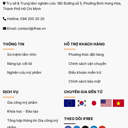
Trụ sở & Trung tâm nghiên cứu: 180 Đường số 5, Phường Bình Hưng Hòa,
Thành Phố Hồ Chí Minh
Hotline:
094 200 20 20
Email:
contact@ifree.vn
THÔNG TIN
HỖ TRỢ KHÁCH HÀNG
Sứ mệnh tầm nhìn
Phương thức đặt hàng
Năng lực cốt lõi
Chính sách vận chuyển
Nghiên cứu mỹ phẩm
Điều khoản miễn trừ
Chính sách bảo mật
DỊCH VỤ
CHUYÊN GIA ĐẾN TỪ
Gia công mỹ phẩm
Khóa học - Đào tạo
THEO DÕI IFREE
Tổng hợp thông tin Gia công mỹ
phẩm