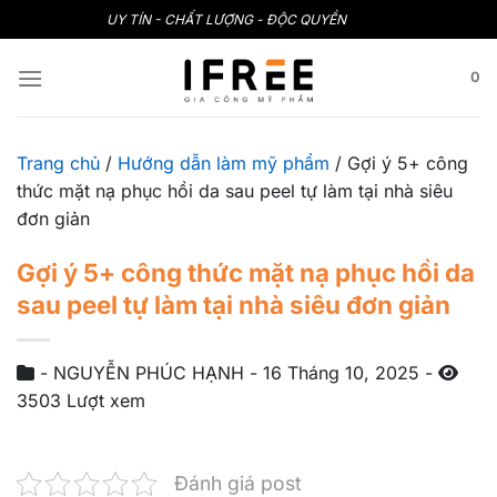
Bỏ
UY TÍN - CHẤT LƯỢNG - ĐỘC QUYỀN
qua
nội
0
dung
Trang chủ
/
Hướng dẫn làm mỹ phẩm
/
Gợi ý 5+ công
thức mặt nạ phục hồi da sau peel tự làm tại nhà siêu
đơn giản
Gợi ý 5+ công thức mặt nạ phục hồi da
sau peel tự làm tại nhà siêu đơn giản
-
NGUYỄN PHÚC HẠNH
-
16 Tháng 10, 2025
-
3503 Lượt xem
Đánh giá post