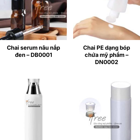
Đầu nhấn màu đen ra đều các dạng mỹ phẩm
(dầu gội, dầu xả, sữa tắm) màu đen có ống hút
màu trắng.
Thân vỏ chai màu nâu để hạn chế ánh sang trực
Chai serum nâu nắp
Chai PE dạng bóp
tiếp chiếu vào mỹ phẩm nhưng vẫn nhìn được
đen – DB0001
chứa mỹ phẩm –
lượng mỹ phẩm trong chai khi sử dụng.
DN0002