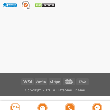
Copyright 2026 ©
Flatsome Theme
Trong quy trình
gia công mỹ phẩm độc quyền
của