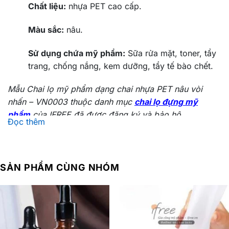
Chất liệu:
nhựa PET cao cấp.
Màu sắc:
nâu.
Sử dụng chứa mỹ phẩm:
Sữa rửa mặt, toner, tẩy
trang, chống nắng, kem dưỡng, tẩy tế bào chết.
Mẫu Chai lọ mỹ phẩm dạng chai nhựa PET nâu vòi
nhấn – VN0003 thuộc danh mục
chai lọ đựng mỹ
phẩm
của IFREE đã được đăng ký và bảo hộ.
Đọc thêm
Ưu điểm trong thiết kế và ứng dụng của Chai
lọ mỹ phẩm dạng chai nhựa PET nâu vòi
nhấn – VN0003
SẢN PHẨM CÙNG NHÓM
Cấu tạo của Chai lọ mỹ phẩm dạng chai nhựa PET nâu
vòi nhấn – VN0003 gồm 3 phần:
Nắp bảo vệ đầu nhấn cứng cáp ngăn chặn ô
nhiễm bên ngoài trong suốt.