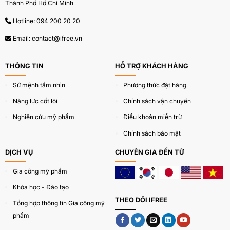
Thành Phố Hồ Chí Minh
Hotline:
094 200 20 20
Email:
contact@ifree.vn
THÔNG TIN
HỖ TRỢ KHÁCH HÀNG
Sứ mệnh tầm nhìn
Phương thức đặt hàng
Năng lực cốt lõi
Chính sách vận chuyển
Với các khách hàng sử dụng
dịch vụ thiết kế bao bì
Nghiên cứu mỹ phẩm
Điều khoản miễn trừ
mỹ phẩm
của IFREE, chúng tôi thường hỗ trợ in lo go
Chính sách bảo mật
lên thân chai để người sử dụng dễ dạng nhận diện
thương hiệu mỹ phẩm của khách hàng.
DỊCH VỤ
CHUYÊN GIA ĐẾN TỪ
Gia công mỹ phẩm
IFREE có hơn 250 khách hàng lớn nhỏ đã đặt mẫu Chai
lọ mỹ phẩm dạng chai nhựa PET nâu vòi nhấn –
Khóa học - Đào tạo
VN0003.
THEO DÕI IFREE
Tổng hợp thông tin Gia công mỹ
phẩm