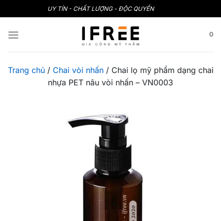
Bỏ
UY TÍN - CHẤT LƯỢNG - ĐỘC QUYỀN
qua
nội
0
dung
Trang chủ
/
Chai vòi nhấn
/
Chai lọ mỹ phẩm dạng chai
nhựa PET nâu vòi nhấn – VN0003