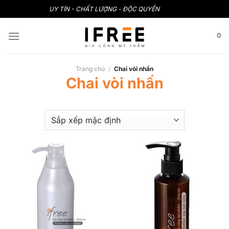
Bỏ
UY TÍN - CHẤT LƯỢNG - ĐỘC QUYỀN
qua
nội
0
dung
Trang chủ
/
Chai vòi nhấn
Chai vòi nhấn