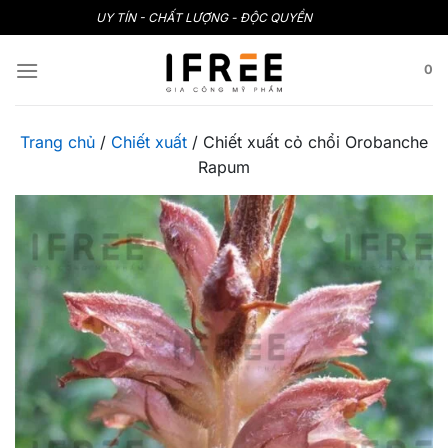
Bỏ
UY TÍN - CHẤT LƯỢNG - ĐỘC QUYỀN
qua
nội
0
dung
Trang chủ
/
Chiết xuất
/
Chiết xuất cỏ chổi Orobanche
Rapum