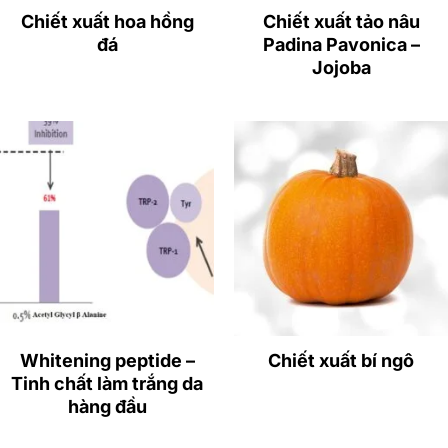
Chiết xuất hoa hồng
Chiết xuất tảo nâu
– Lotion dưỡng ẩm.
đá
Padina Pavonica –
Jojoba
– Sản phẩm điều trị da liễu.
– Serum đổi mới da.
Mẫu sản phẩm iFree gia công sử dụng
>>> Serum trị nám 14 ngày – Điều trị nám, tàn nhanh,
dưỡng trắng sáng
Whitening peptide –
Chiết xuất bí ngô
Tinh chất làm trắng da
hàng đầu