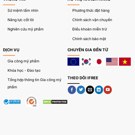
Sứ mệnh tầm nhìn
Phương thức đặt hàng
Năng lực cốt lõi
Chính sách vận chuyển
Nghiên cứu mỹ phẩm
Điều khoản miễn trừ
Chính sách bảo mật
DỊCH VỤ
CHUYÊN GIA ĐẾN TỪ
Gia công mỹ phẩm
Khóa học - Đào tạo
THEO DÕI IFREE
Tổng hợp thông tin Gia công mỹ
phẩm
Kem xóa nhăn vùng mắt 2 phút hoạt động với hai tính