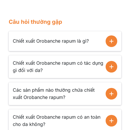
Câu hỏi thường gặp
Chiết xuất Orobanche rapum là gì?
Chiết xuất Orobanche rapum có tác dụng
gì đối với da?
Công dụng Chiết xuất cỏ chổi
Kích hoạt tổng thể chu kỳ đổi mới da tự nhiên bằng
Các sản phẩm nào thường chứa chiết
cách thực hiện
6 hoạt động
cùng một lúc:
xuất Orobanche rapum?
Bảo vệ và kích hoạt tế bào gốc da.
Chiết xuất Orobanche rapum có an toàn
Kích hoạt sự trao đổi chất của tế bào.
cho da không?
Kích thích sự phân hóa chức năng tế bào.