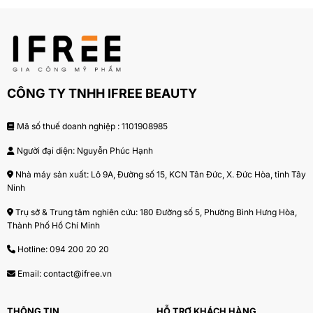
CÔNG TY TNHH IFREE BEAUTY
Mã số thuế doanh nghiệp : 1101908985
Người đại diện: Nguyễn Phúc Hạnh
Xóa mờ và ức chế quá trình hình thành vết nám tận sâu
Nhà máy sản xuất: Lô 9A, Đường số 15, KCN Tân Đức, X. Đức Hòa, tỉnh Tây
Ninh
ở lớp hạ bì, thấy ngay kết quả nhanh chóng chỉ trong
vòng 14 ngày. Sản phẩm lành tính với da không chứa
Trụ sở & Trung tâm nghiên cứu: 180 Đường số 5, Phường Bình Hưng Hòa,
Thành Phố Hồ Chí Minh
những chất dễ gây kích ứng như paraben,
formaldehyde.
Hotline:
094 200 20 20
>>>
Kem xóa nhăn vùng mắt 2 phút
– Xóa nhăn, phục
Email:
contact@ifree.vn
hồi chống lão hóa.
THÔNG TIN
HỖ TRỢ KHÁCH HÀNG