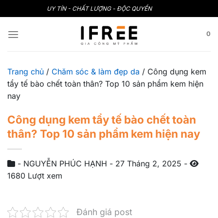
Bỏ
UY TÍN - CHẤT LƯỢNG - ĐỘC QUYỀN
qua
nội
0
dung
Trang chủ
/
Chăm sóc & làm đẹp da
/
Công dụng kem
tẩy tế bào chết toàn thân? Top 10 sản phẩm kem hiện
nay
Công dụng kem tẩy tế bào chết toàn
thân? Top 10 sản phẩm kem hiện nay
-
NGUYỄN PHÚC HẠNH
-
27 Tháng 2, 2025
-
1680 Lượt xem
Đánh giá post