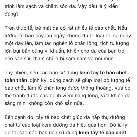
trình làm sạch và chăm sóc da. Vậy đâu là ý kiến
đúng?
Trên thực tế, bề mặt da có rất nhiều tế bào chết. Nếu
lượng tế bào này lâu ngày không được loại bỏ sẽ ngày
một dày lên, làm tắc nghẽn lỗ chân lông, tích tụ lượng
lớn bụi bẩn cũng vi khuẩn, khiến cho da của bạn trở
nên sần sùi, thậm chí là bị sạm nám và nổi mụn.
Tuy nhiên, nếu các bạn sử dụng
kem tẩy tế bào chết
toàn thân
định kỳ, đúng cách sẽ giúp loại bỏ lượng tế
bào chết, làm lỗ chân lông được thông thoáng, vừa có
thể tránh được các bệnh viêm nang lông, vừa khiến da
sáng mịn, không còn khô sần nữa.
Bên cạnh đó, tẩy tế bào chết giúp da hấp thụ dưỡng
chất từ các loại kem dưỡng da hiệu quả hơn. Đó là lý
do tại sao các bạn nên sử dụng
kem tẩy tế bào chết