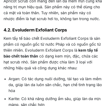
Apricot Scrub còn mang đến làn da mềm mịn cùng khả
năng trị mụn hiệu quả. Sản phẩm này có thể dùng cho
cả mặt và toàn thân. Tuy nhiên, sản phẩm này có
nhược điểm là hạt scrub hơi to, không tan trong nước.
4.2. Evoluderm Exfoliant Corps
Kem tẩy tế bào chết Evoluderm Exfoliant Corps là sản
phẩm có nguồn gốc từ nước Pháp và có nguồn gốc từ
thiên nhiên. Evoluderm Exfoliant Corps là
kem tẩy tế
bào chết toàn thân
có dạng kem mịn, đặc, chứa các
hạt scrub nhỏ. Sản phẩm được chia làm 3 loại với
những hiệu quả và công dụng khác nhau:
Argan: Có tác dụng nuôi dưỡng, tái tạo và làm mềm
da, giúp làn da luôn săn chắc, hạn chế tình trạng lão
hóa
Karite: Có khả năng dưỡng ẩm sâu, giúp làn da mịn
màng, săn chắc hơn