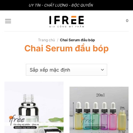
Bỏ
UY TÍN - CHẤT LƯỢNG - ĐỘC QUYỀN
qua
nội
0
dung
Trang chủ
/
Chai Serum đầu bóp
Chai Serum đầu bóp