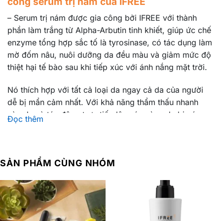
công serum trị nám của IFREE
– Serum trị nám được gia công bởi IFREE với thành
phần làm trắng từ Alpha-Arbutin tinh khiết, giúp ức chế
enzyme tổng hợp sắc tố là tyrosinase, có tác dụng làm
mờ đốm nâu, nuôi dưỡng da đều màu và giảm mức độ
thiệt hại tế bào sau khi tiếp xúc với ánh nắng mặt trời.
Nó thích hợp với tất cả loại da ngay cả da của người
dễ bị mẩn cảm nhất. Với khả năng thẩm thấu nhanh
vào da và tác động trực tiếp lên các vùng da bị nám,
Đọc thêm
phá vỡ cấu trúc gây sạm da và loại trừ khỏi cơ thể.
SẢN PHẨM CÙNG NHÓM