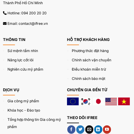
Thành Phố Hồ Chí Minh
Thành phần chính trong công thức gia công
serum trị nám của IFREE
Hotline:
094 200 20 20
(
Công thức gia công serum trị nám được nghiên cứu
Email:
contact@ifree.vn
và phát triển độc quyền bởi các chuyên gia về
gia
công serum
của IFREE)
THÔNG TIN
HỖ TRỢ KHÁCH HÀNG
Sứ mệnh tầm nhìn
Phương thức đặt hàng
– Alpha-Arbutin: kích hoạt độ sáng da trong 4 tuần
bằng cách ức chế tyrosinase, một trong những enzyme
Năng lực cốt lõi
Chính sách vận chuyển
chính tham gia vào quá trình hình thành sắc tố, đồng
Nghiên cứu mỹ phẩm
Điều khoản miễn trừ
thời giảm mức độ phụ thuộc da sau khi tiếp xúc với tia
Chính sách bảo mật
cực tím và sự xuất hiện của các đốm nâu. Đây là thành
phần quan trọng trong công thức gia công trị nám của
DỊCH VỤ
CHUYÊN GIA ĐẾN TỪ
IFREE.
Gia công mỹ phẩm
Khóa học - Đào tạo
– Chiết xuất 7 loại thảo dược Alpes: chất làm sáng da
THEO DÕI IFREE
mạnh mẽ giúp giảm đi các đốm nâu, đồi mồi, sạm nám
Tổng hợp thông tin Gia công mỹ
trên da.
phẩm