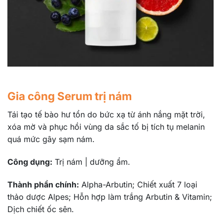
Gia công Serum trị nám
Tái tạo tế bào hư tổn do bức xạ từ ánh nắng mặt trời,
xóa mờ và phục hồi vùng da sắc tố bị tích tụ melanin
quá mức gây sạm nám.
Công dụng:
Trị nám | dưỡng ẩm.
Thành phần chính:
Alpha-Arbutin; Chiết xuất 7 loại
thảo dược Alpes; Hỗn hợp làm trắng Arbutin & Vitamin;
Dịch chiết ốc sên.