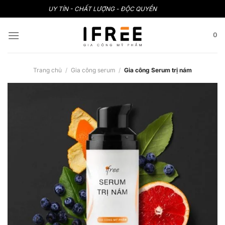
Bỏ
UY TÍN - CHẤT LƯỢNG - ĐỘC QUYỀN
qua
nội
0
dung
Trang chủ
/
Gia công serum
/
Gia công Serum trị nám