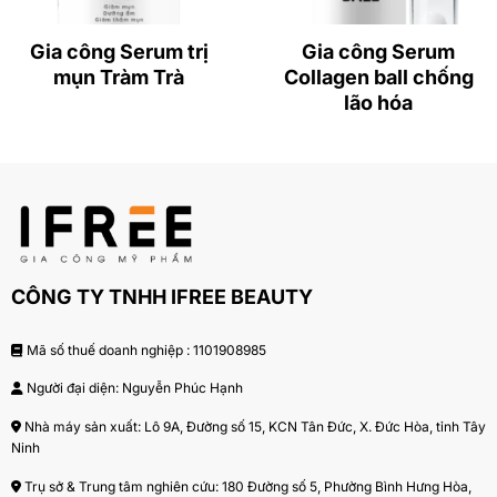
Ngoài serum trị nám ra thì
serum collagen dạng viên
được gia công bởi IFREE
cũng có tác dụng trị nám rất
Gia công Serum trị
Gia công Serum
hiệu quả.
mụn Tràm Trà
Collagen ball chống
lão hóa
– Dịch chiết ốc sên cấp ẩm, thúc đẩy quá trình tái
tạo,tổng hợp collagen, nuôi dưỡng làn da mịn màng,
tươi mới và trẻ trung.
– Sản phẩm không chứa các thành phần dễ gây kích
ứng như paraben, formaldehyde.
CÔNG TY TNHH IFREE BEAUTY
– Phù hợp với mọi loại da, đặc biệt là làn da bị nám, tối
màu.
Mã số thuế doanh nghiệp : 1101908985
Ngoài serum trị nám, các spa sẽ thường đặt kèm dịch
Người đại diện: Nguyễn Phúc Hạnh
vụ
gia công
serum dưỡng trắng da từ IFREE
để xử lý
Nhà máy sản xuất: Lô 9A, Đường số 15, KCN Tân Đức, X. Đức Hòa, tỉnh Tây
tình trạng da tối màu và nám và nhiều công dụng
Ninh
dưỡng da khác.
Trụ sở & Trung tâm nghiên cứu: 180 Đường số 5, Phường Bình Hưng Hòa,