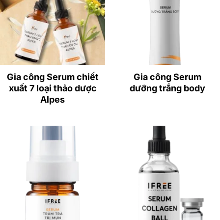
Gia công Serum chiết
Gia công Serum
xuất 7 loại thảo dược
dưỡng trắng body
Alpes
– Chiết xuất 7 loại thảo dược, hỗn hợp giàu arbutin từ
mạn việt quất, vitamin E, vitamin C, vitamin P, vitamin F
và chất chống oxy hóa, giúp ngăn chặn các dấu hiệu
lão hóa, tăng cường làm trắng và bảo vệ tế bào khỏi bị
tấn công từ ánh nắng gay gắt và môi trường ô nhiễm.