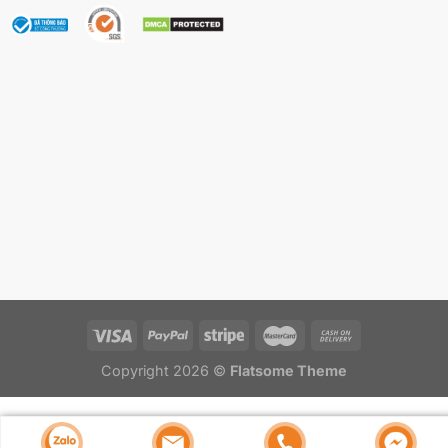
– Hỗn hợp làm trắng Arbutin & Vitamin: ức chế enzyme
tyrosinase chính trong quá trình tổng hợp melanin, làm
mờ vùng da tối màu, điều trị đốm đồi mồi, tàn nhang,
sắc tố và giúp thay đổi làm sáng da hiệu quả.
– Dịch chiết ốc sên: cấp ẩm, cải thiện chức năng của
hàng rào bảo vệ da trước tác động của các tia cực tím,
hạn chế làm tổn thương tế bào.
Với những khách hàng là chủ spa muốn hiểu chuyên
sâu có sản phẩm serum trị nám riêng tự tạo, hãy đăng
ký ngay
khóa học làm mỹ phẩm
– sản xuất gia công
serum trị nám do các chuyên gia của IFREE giảng dạy
nhé.
Copyright 2026 ©
Flatsome Theme
Hướng dẫn sử dụng và bảo quản serum trị
nám
Để biết thêm thông tin về sản phẩm, dịch vụ gia công,