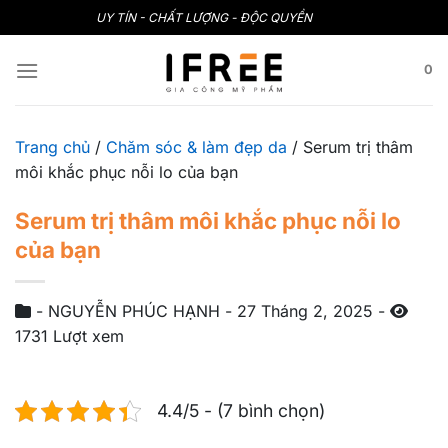
Bỏ
UY TÍN - CHẤT LƯỢNG - ĐỘC QUYỀN
qua
nội
0
dung
Trang chủ
/
Chăm sóc & làm đẹp da
/
Serum trị thâm
môi khắc phục nỗi lo của bạn
Serum trị thâm môi khắc phục nỗi lo
của bạn
-
NGUYỄN PHÚC HẠNH
-
27 Tháng 2, 2025
-
1731 Lượt xem
4.4/5 - (7 bình chọn)