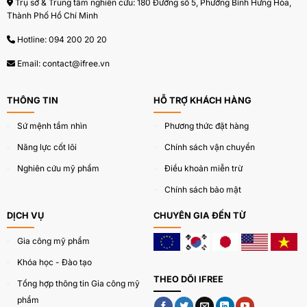
Trụ sở & Trung tâm nghiên cứu: 180 Đường số 5, Phường Bình Hưng Hòa,
Thành Phố Hồ Chí Minh
Hotline:
094 200 20 20
Email:
contact@ifree.vn
THÔNG TIN
HỖ TRỢ KHÁCH HÀNG
Sứ mệnh tầm nhìn
Phương thức đặt hàng
Năng lực cốt lõi
Chính sách vận chuyển
Nghiên cứu mỹ phẩm
Điều khoản miễn trừ
Chính sách bảo mật
DỊCH VỤ
CHUYÊN GIA ĐẾN TỪ
Gia công mỹ phẩm
Khóa học - Đào tạo
THEO DÕI IFREE
Tổng hợp thông tin Gia công mỹ
phẩm