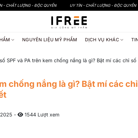
ÍN - CHẤT LƯỢNG - ĐỘC QUYỀN
UY TÍN - CHẤT LƯỢNG - ĐỘC QUYỀN
PHẨM
NGUYÊN LIỆU MỸ PHẨM
DỊCH VỤ KHÁC
TI
 số SPF và PA trên kem chống nắng là gì? Bật mí các chỉ s
em chống nắng là gì? Bật mí các ch
ết
 2025
-
1544 Lượt xem