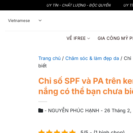
Bỏ
UY TÍN - CHẤT LƯỢNG - ĐỘC QUYỀN
UY T
qua
nội
dung
VỀ IFREE
GIA CÔNG MỸ 
Trang chủ
/
Chăm sóc & làm đẹp da
/
Chỉ
biết
Chỉ số SPF và PA trên k
nắng có thể bạn chưa bi
-
NGUYỄN PHÚC HẠNH
-
26 Tháng 2,
5/5 - (1 bình chọn)