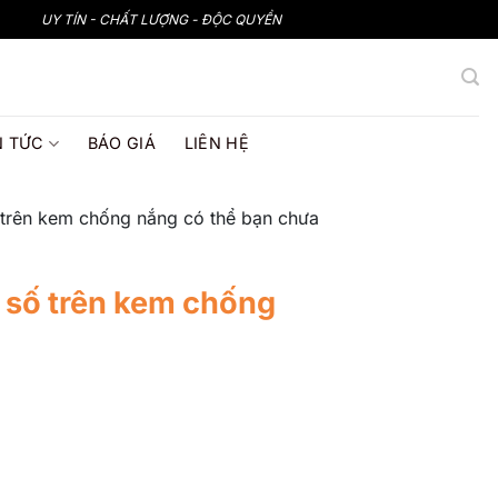
UY TÍN - CHẤT LƯỢNG - ĐỘC QUYỀN
N TỨC
BÁO GIÁ
LIÊN HỆ
ố trên kem chống nắng có thể bạn chưa
ỉ số trên kem chống