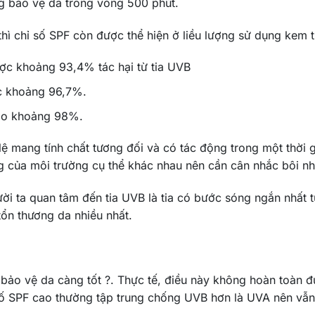
g bảo vệ da trong vòng 500 phút.
thì chỉ số SPF còn được thể hiện ở liều lượng sử dụng kem t
ược khoảng 93,4% tác hại từ tia UVB
c khoảng 96,7%.
 vào khoảng 98%.
 lệ mang tính chất tương đối và có tác động trong một thời
g của môi trường cụ thể khác nhau nên cần cân nhắc bôi nh
gười ta quan tâm đến tia UVB là tia có bước sóng ngắn nh
tổn thương da nhiều nhất.
 bảo vệ da càng tốt ?. Thực tế, điều này không hoàn toàn 
 số SPF cao thường tập trung chống UVB hơn là UVA nên vẫ