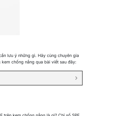
ần lưu ý những gì. Hãy cùng chuyên gia
ng kem chống nắng qua bài viết sau đây:
PF trên kem chống nắng là gì? Chỉ số SPF