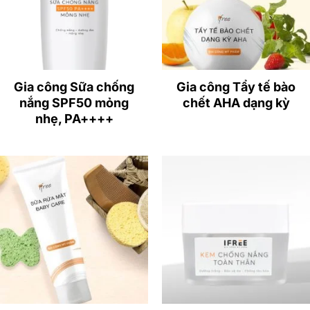
Gia công Sữa chống
Gia công Tẩy tế bào
nắng SPF50 mỏng
chết AHA dạng kỳ
nhẹ, PA++++
Đặc điểm nổi bật của kem chống nắng SPF 50,
PA+++
Kem chống nắng với SPF50, PA+++ là loại chống nắng
kết hợp vật lý và hóa học mang đến hiệu quả vượt trội
trong nhiều giờ liền, tính kháng nước và mồ hôi cao,