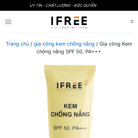
Bỏ
UY TÍN - CHẤT LƯỢNG - ĐỘC QUYỀN
qua
nội
0
dung
Trang chủ
/
gia công kem chống nắng
/
Gia công Kem
chống nắng SPF 50, PA+++