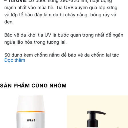
–
Tia UVB:
có bước sóng 290-320 nm, hoạt động
mạnh nhất vào mùa hè. Tia UVB xuyên qua lớp sừng
và lớp tế bào đáy làm da bị cháy nắng, bỏng ráy và
đen.
Bảo vệ da khỏi tia UV là bước quan trọng nhất để ngăn
ngừa lão hóa trong tương lai.
Sử dụng kem chống nắng để bảo vệ da chống lại tác
Đọc thêm
hại của các tia có trong ánh nắng, quan trọng nhất là
tia cực tím (UV) -> giúp ngăn chặn tình trạng ung thư
da, làm giảm bớt chứng dày sừng của da do ánh nắng
và ngăn ngừa đen da, sạm da, lão hóa da.
SẢN PHẨM CÙNG NHÓM
Lưu ý: Những người bị nám, tàn nhang, vết thương mới
như mụn, thâm nên sử dụng kem chống nắng thường
xuyên