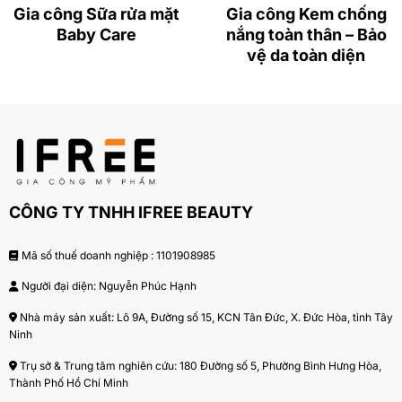
Gia công Sữa rửa mặt
Gia công Kem chống
bảo vệ hiệu quả ngay cả khi hoạt động ngoài trời và đi
Baby Care
nắng toàn thân – Bảo
biển .Sản phẩm còn có công dụng chống ánh sáng
vệ da toàn diện
xanh, giúp bảo vệ da khỏi bị tổn thương từ môi trường
bên ngoài và đồng thời dưỡng da mềm mịn, trắng
sáng.
Sản phẩm có các thành phần tự nhiên: Chiết xuất vi
tảo, hỗn hợp dầu Echnidium, vitamin E, dầu hướng
dương mang lại những tác dụng vượt trôi như:
CÔNG TY TNHH IFREE BEAUTY
– Kem với chỉ số chống nắng SPF50, PA+++ cao và ổn
định giúp bảo vệ da khỏi tia UV một cách hiệu quả
Mã số thuế doanh nghiệp : 1101908985
nhất.
Người đại diện: Nguyễn Phúc Hạnh
Nhà máy sản xuất: Lô 9A, Đường số 15, KCN Tân Đức, X. Đức Hòa, tỉnh Tây
– Với dạng kem mịn không nhờn rít và nâng tone tự
Ninh
nhiên, thích hợp mọi loại da
Trụ sở & Trung tâm nghiên cứu: 180 Đường số 5, Phường Bình Hưng Hòa,
– Khả năng kháng nước và mồ hôi cao , thích hợp sử
Thành Phố Hồ Chí Minh