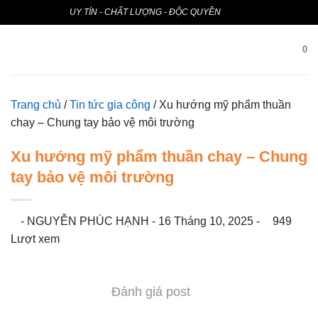
Bỏ
UY TÍN - CHẤT LƯỢNG - ĐỘC QUYỀN
qua
nội
0
dung
Trang chủ
/
Tin tức gia công
/
Xu hướng mỹ phẩm thuần
chay – Chung tay bảo vệ môi trường
Xu hướng mỹ phẩm thuần chay – Chung
tay bảo vệ môi trường
-
NGUYỄN PHÚC HẠNH
-
16 Tháng 10, 2025
-
949
Lượt xem
Đánh giá post