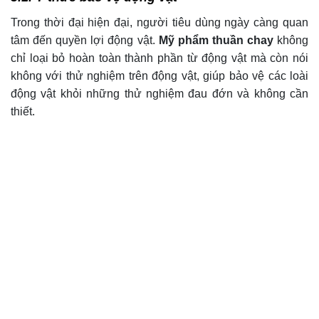
Trong thời đại hiện đại, người tiêu dùng ngày càng quan
tâm đến quyền lợi động vật.
Mỹ phẩm thuần chay
không
chỉ loại bỏ hoàn toàn thành phần từ động vật mà còn nói
không với thử nghiệm trên động vật, giúp bảo vệ các loài
động vật khỏi những thử nghiệm đau đớn và không cần
thiết.
3.2. Bảo vệ môi trường
Mỹ phẩm thuần chay
không chỉ nhân đạo mà còn thân
thiện với môi trường. Quy trình sản xuất
mỹ phẩm thuần
chay
thường sử dụng các nguyên liệu tự nhiên và bền
vững, giảm thiểu ô nhiễm môi trường và rác thải nhựa.
Nhiều thương hiệu còn cam kết sử dụng bao bì tái chế
hoặc có thể phân hủy, giúp giảm thiểu tác động xấu đến
môi trường.