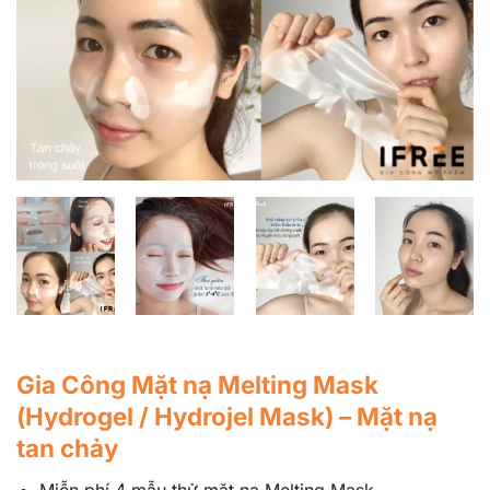
Gia Công Mặt nạ Melting Mask
(Hydrogel / Hydrojel Mask) – Mặt nạ
tan chảy
Miễn phí 4 mẫu thử mặt nạ Melting Mask.