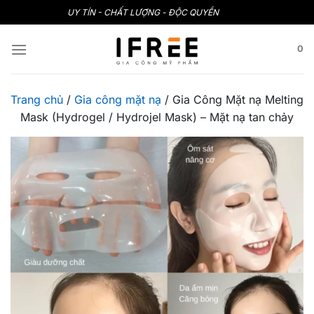
Bỏ
UY TÍN - CHẤT LƯỢNG - ĐỘC QUYỀN
qua
nội
0
dung
Trang chủ
/
Gia công mặt nạ
/
Gia Công Mặt nạ Melting
Mask (Hydrogel / Hydrojel Mask) – Mặt nạ tan chảy