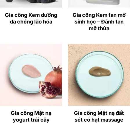
Gia công Kem dưỡng
Gia công Kem tan mỡ
da chống lão hóa
sinh học – Đánh tan
mỡ thừa
Gia công Mặt nạ
Gia công Mặt nạ đất
Lợi thế kinh doanh Melting Mask (Hydrogel
yogurt trái cây
sét có hạt massage
Mask)