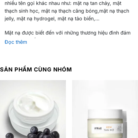
nhiều tên gọi khác nhau như: mặt nạ tan chảy, mặt
thạch sinh học, mặt nạ thạch căng bóng,mặt nạ thạch
jelly, mặt nạ hydrogel, mặt nạ tảo biển,…
Mặt nạ được biết đến với những thương hiệu đình đám
bán chạy nhất hiện nay như: mặt nạ Derm All Matrix,
Đọc thêm
Lan
cô
me Génifique Hydrogel mask
,
Mặt nạ thạch sinh
học Celderma Ninetalks Hydrogel Mask,…..Và tại sao
dòng mặt nạ này lại Hot và có nhiều tên gọi như vậy thì
SẢN PHẨM CÙNG NHÓM
hãy theo dõi hết bài viết nhé!
Mặt nạ Melting Mask là sản phẩm quan trọng trong
dịch vụ
gia công mỹ phẩm cho spa
của IFREE.
Vũ khí cạnh tranh chiến lược cho Boss kinh doanh mỹ
phẩm năm 2023, 2024 và nhiều năm tiếp theo!