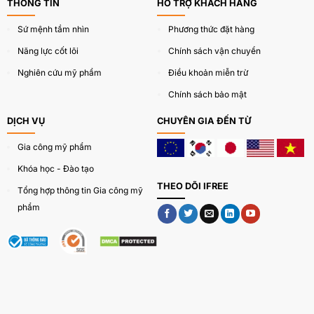
THÔNG TIN
HỖ TRỢ KHÁCH HÀNG
Tối giản tiết kiệm:
Chỉ cần 1 miếng nạ Melting Mask
Sứ mệnh tầm nhìn
Phương thức đặt hàng
thay thế 7749 bước dưỡng da phức tạp.
Năng lực cốt lõi
Chính sách vận chuyển
Nghiên cứu mỹ phẩm
Điều khoản miễn trừ
Chính sách bảo mật
DỊCH VỤ
CHUYÊN GIA ĐẾN TỪ
Gia công mỹ phẩm
Khóa học - Đào tạo
THEO DÕI IFREE
Tổng hợp thông tin Gia công mỹ
phẩm
Mặt nạ melting mask – mặt nạ tan chảy là là