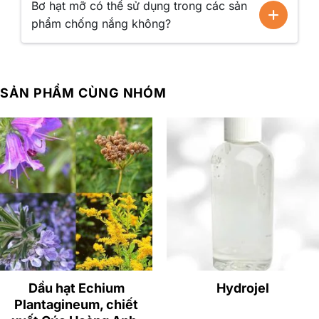
Bơ hạt mỡ có thể sử dụng trong các sản
con người.
phẩm chống nắng không?
SẢN PHẨM CÙNG NHÓM
Dầu hạt Echium
Hydrojel
Bơ hạt mỡ là
nguyên liệu sản xuất mỹ phẩm thiên nhiên
Plantagineum, chiết
chiết xuất 100% organic