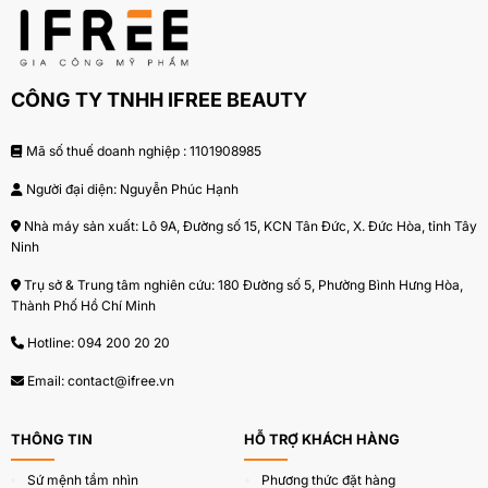
cho bơ ca cao, mặc dù hương vị khác biệt rõ rệt.
Hạt cây Shea Karite có được sau khi cây trồng này
CÔNG TY TNHH IFREE BEAUTY
khoảng 15 năm. Và cần đến khoảng 30 năm để thu
được quả và loại hạt có chất lượng tốt nhất.
Mã số thuế doanh nghiệp : 1101908985
Người đại diện: Nguyễn Phúc Hạnh
Nhà máy sản xuất: Lô 9A, Đường số 15, KCN Tân Đức, X. Đức Hòa, tỉnh Tây
Ninh
Trụ sở & Trung tâm nghiên cứu: 180 Đường số 5, Phường Bình Hưng Hòa,
Thành Phố Hồ Chí Minh
Hotline:
094 200 20 20
Email:
contact@ifree.vn
THÔNG TIN
HỖ TRỢ KHÁCH HÀNG
Sứ mệnh tầm nhìn
Phương thức đặt hàng