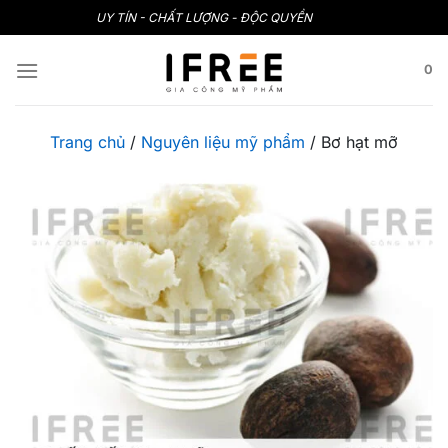
Bỏ
UY TÍN - CHẤT LƯỢNG - ĐỘC QUYỀN
qua
nội
0
dung
Trang chủ
/
Nguyên liệu mỹ phẩm
/
Bơ hạt mỡ